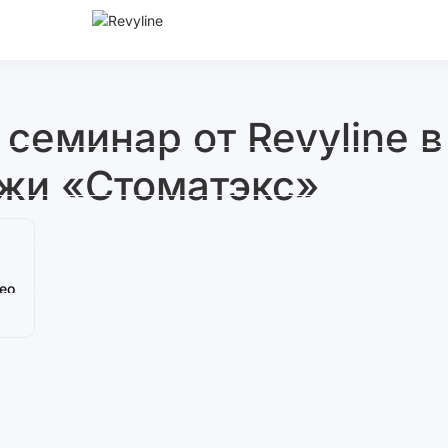
еминар от Revyline в
жи «Стоматэкс»
ео