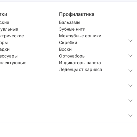
тки
Профилактика
ские
Бальзамы
уальные
Зубные нити
ктрические
Межзубные ершики
оры
Скребки
адки
Воски
ессуары
Ортонаборы
плектующие
Индикаторы налета
Леденцы от кариеса