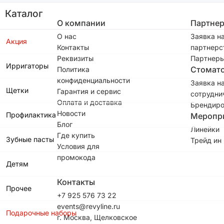
Каталог
О компании
Партне
О нас
Заявка н
Акция
Контакты
партнерс
Реквизиты
Партнеры
Ирригаторы
Стомат
Политика
конфиденциальности
Заявка н
Щетки
Гарантия и сервис
сотрудни
Оплата и доставка
Брендиро
Новости
Профилактика
Меропр
Блог
Линейки
Где купить
Зубные пасты
Трейд ин
Условия для
промокода
Детям
Контакты
Прочее
+7 925 576 73 22
events@revyline.ru
Подарочные наборы
г. Москва, Щелковское