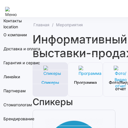
Москва
Контакты
Главная
Мероприятия
О компании
Информативный с
выставки-прода
Доставка и оплата
Гарантия и сервис
Линейки
Спикеры
Программа
Фото/Вид
отчет
Партнерам
Спикеры
Стоматологам
Брендирование