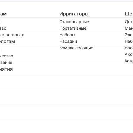
рам
Ирригаторы
Ще
а
Стационарные
Дет
тво
Портативные
Ман
 в регионах
Наборы
Эле
ологам
Насадки
Наб
Комплектующие
Нас
а
Акс
чество
Ком
вание
иятия