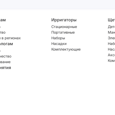
рам
Ирригаторы
Ще
а
Стационарные
Дет
тво
Портативные
Ман
 в регионах
Наборы
Эле
ологам
Насадки
Наб
Комплектующие
Нас
а
Акс
чество
Ком
вание
иятия