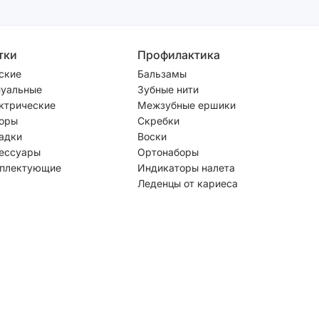
тки
Профилактика
ские
Бальзамы
уальные
Зубные нити
ктрические
Межзубные ершики
оры
Скребки
адки
Воски
ессуары
Ортонаборы
плектующие
Индикаторы налета
Леденцы от кариеса