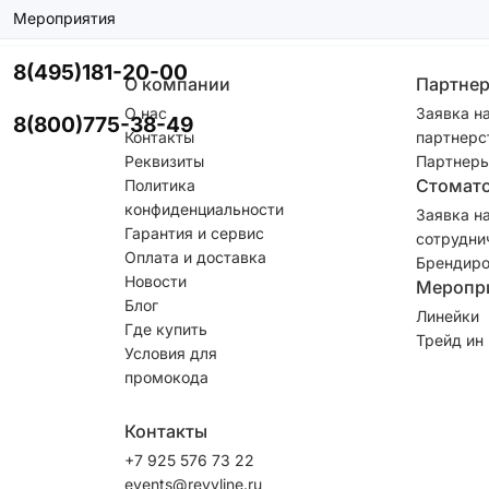
Мероприятия
8(495)181-20-00
О компании
Партне
О нас
Заявка н
8(800)775-38-49
Контакты
партнерс
Реквизиты
Партнеры
Стомат
Политика
конфиденциальности
Заявка н
Гарантия и сервис
сотрудни
Оплата и доставка
Брендиро
Новости
Меропр
Блог
Линейки
Где купить
Трейд ин
Условия для
промокода
Контакты
+7 925 576 73 22
events@revyline.ru