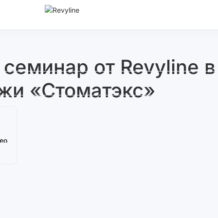
еминар от Revyline в
жи «Стоматэкс»
ео