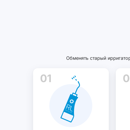
Обменять старый ирригатор
01
0