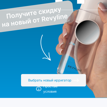
Выбрать новый ирригатор
Простые
условия