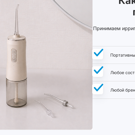
Ка
Принимаем ирриг
Портативны
Любое сост
Любой бре