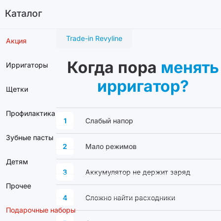
Каталог
Trade-in Revyline
Акция
Когда пора
менять
Ирригаторы
ирригатор?
Щетки
Профилактика
1
Слабый напор
Зубные пасты
2
Мало режимов
Детям
3
Аккумулятор не держит заряд
Прочее
4
Сложно найти расходники
Подарочные наборы