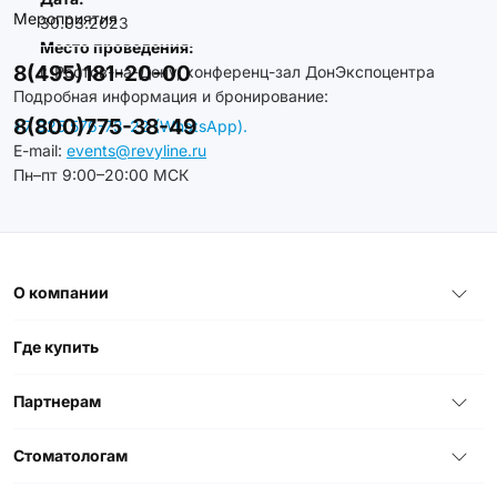
Мероприятия
30.03.2023
Место проведения:
8(495)181-20-00
г. Ростов-на-Дону, конференц-зал ДонЭкспоцентра
Подробная информация и бронирование:
8(800)775-38-49
+7 925 576-73-22 (WhatsApp).
E-mail:
events@revyline.ru
Пн–пт 9:00–20:00 МСК
О компании
Где купить
Партнерам
Стоматологам