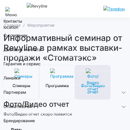
Москва
Контакты
Главная
Мероприятия
О компании
Информативный семинар от
Revyline в рамках выставки-
Доставка и оплата
продажи «Стоматэкс»
Гарантия и сервис
Линейки
Спикеры
Программа
Фото/Видео
отчет
Партнерам
Фото/Видео отчет
Стоматологам
Фото/Видео отчет скоро появится
Брендирование
Дата: