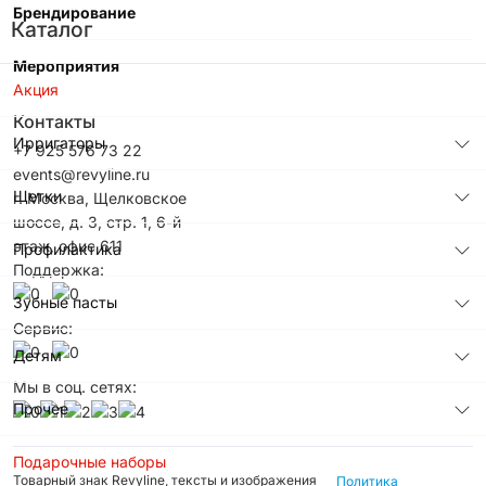
Брендирование
Каталог
Мероприятия
Акция
Контакты
Ирригаторы
+7 925 576 73 22
events@revyline.ru
Щетки
г. Москва, Щелковское
шоссе, д. 3, стр. 1, 6-й
этаж, офис 611
Профилактика
Поддержка:
Зубные пасты
Сервис:
Детям
Мы в соц. сетях:
Прочее
Подарочные наборы
Товарный знак Revyline, тексты и изображения
Политика