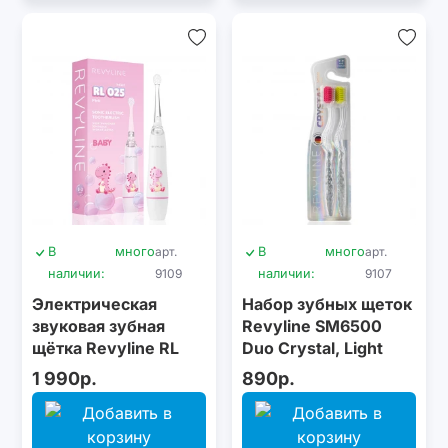
В
много
арт.
В
много
арт.
наличии:
9109
наличии:
9107
Электрическая
Набор зубных щеток
звуковая зубная
Revyline SM6500
щётка Revyline RL
Duo Crystal, Light
025 Infant, Pink
green & Pink
1 990р.
890р.