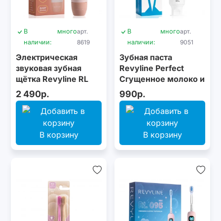
В
много
арт.
В
много
арт.
наличии:
8619
наличии:
9051
Электрическая
Зубная паста
звуковая зубная
Revyline Perfect
щётка Revyline RL
Сгущенное молоко и
025 Baby Kitty, Beige
ваниль, 100 г
2 490р.
990р.
В корзину
В корзину