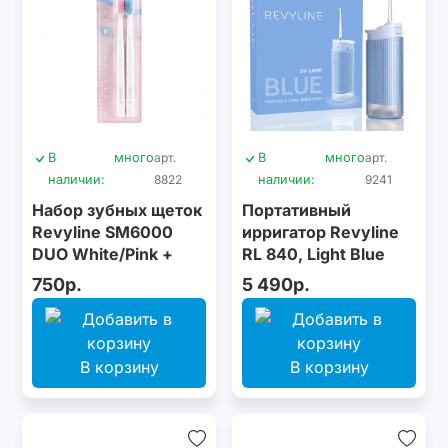
В
много
арт.
В
много
арт.
наличии:
8822
наличии:
9241
Набор зубных щеток
Портативный
Revyline SM6000
ирригатор Revyline
DUO White/Pink +
RL 840, Light Blue
White/Blue
750р.
5 490р.
В корзину
В корзину