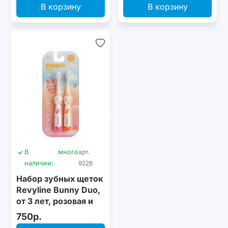
В корзину
В корзину
В
много
арт.
наличии:
9226
Набор зубных щеток
Revyline Bunny Duo,
от 3 лет, розовая и
оранжевая
750р.