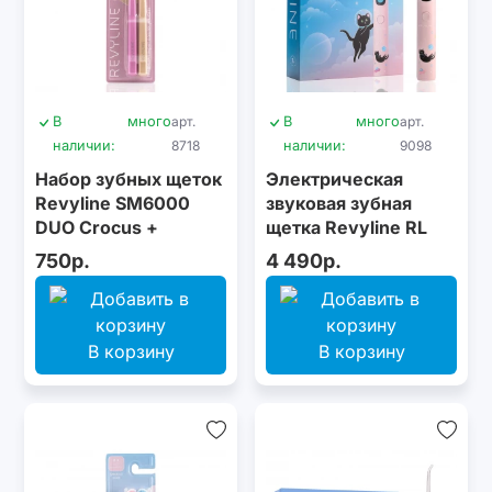
В
много
арт.
В
много
арт.
наличии:
8718
наличии:
9098
Набор зубных щеток
Электрическая
Revyline SM6000
звуковая зубная
DUO Сrocus +
щетка Revyline RL
Сocoon
095 Kids, Pink
750р.
4 490р.
В корзину
В корзину