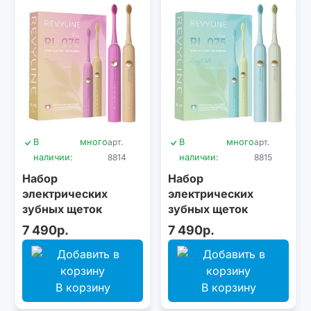
В
много
арт.
В
много
арт.
наличии:
8814
наличии:
8815
Набор
Набор
электрических
электрических
зубных щеток
зубных щеток
Revyline RL 075 DUO
Revyline RL 075 DUO
7 490р.
7 490р.
Сrocus + Сocoon
Limpet shell + Lime
cream
В корзину
В корзину