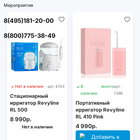
Мероприятия
8(495)181-20-00
8(800)775-38-49
Нет в наличии
арт. 4743
В
много
арт.
наличии:
7398
Стационарный
ирригатор Revyline
Портативный
RL 500
ирригатор Revyline
RL 410 Pink
8 990р.
4 990р.
Нет в наличии