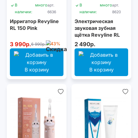
В
много
арт.
В
много
арт.
наличии:
6636
наличии:
8620
Ирригатор Revyline
Электрическая
RL 150 Pink
звуковая зубная
щётка Revyline RL
025 Baby Kitty, Grey
3 990р.
-43%
2 490р.
6 990р.
В корзину
В корзину