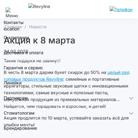
Москва
Контакты
Главная
Новости
О компании
Акция к 8 марта
24.02.2026
Доставка и оплата
Такие подарки не завянут!
Гарантия и сервис
В честь 8 марта дарим букет скидок до 50% на
целый ряд
топовых продуктов Revyline
: семейные и портативные
Линейки
ирригаторы, стильные звуковые щетки с инновационными
технологиями, самые вкусные и полезные пасты,
Партнерам
мануальная продукция из премиальных материалов…
Найдется, чем порадовать и взрослых, и детей!
Стоматологам
Акция продлится по 10 марта, успевайте заказать всё для
улыбки мечты!
Брендирование