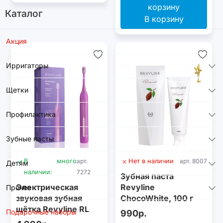
Каталог
В корзину
Акция
Ирригаторы
Щетки
Профилактика
Зубные пасты
В
много
арт.
Нет в наличии
арт. 8007
Детям
наличии:
7272
Зубная паста
Электрическая
Revyline
Прочее
звуковая зубная
ChocoWhite, 100 г
щётка Revyline RL
Подарочные наборы
990р.
070 Violet