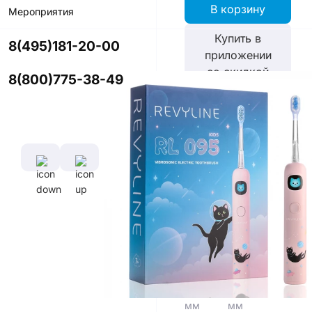
В корзину
Мероприятия
Купить в
8(495)181-20-00
приложении
со скидкой
8(800)775-38-49
Цвет
Характеристики
Время полной
зарядки
аккумулятора
5 ч
Диаметр
Длина
щетины,
щетины,
мм
мм