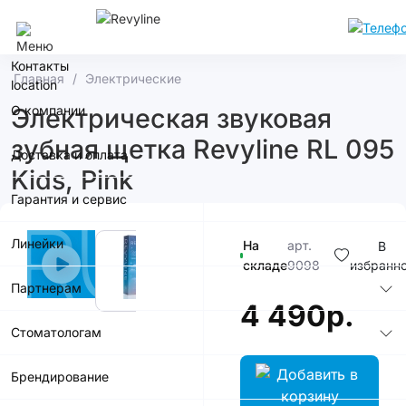
Москва
Контакты
Главная
Электрические
О компании
Электрическая звуковая
зубная щетка Revyline RL 095
Доставка и оплата
Kids, Pink
Гарантия и сервис
Линейки
На
арт.
В
складе
9098
избранн
Партнерам
4 490р.
Стоматологам
Брендирование