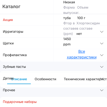
Низкая
Каталог
Форма
Объем
выпуска
г.
туба
100 г
Акция
Фтор в
Хлоргексидин
составе
в составе
Ирригаторы
(ppm)
нет
1450
Щетки
ppm
Все
Профилактика
характеристики
Зубные пасты
Детям
Описание
Особенности
Технические характерист
Прочее
Подарочные наборы