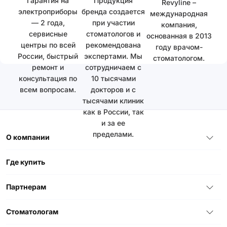
Гарантия на
Продукция
Revyline –
электроприборы
бренда создается
международная
— 2 года,
при участии
компания,
сервисные
стоматологов и
основанная в 2013
центры по всей
рекомендована
году врачом-
России, быстрый
экспертами. Мы
стоматологом.
ремонт и
сотрудничаем с
консультация по
10 тысячами
всем вопросам.
докторов и с
тысячами клиник
как в России, так
и за ее
пределами.
О компании
Где купить
Партнерам
Стоматологам