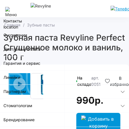
Москва
Контакты
Главная
Зубные пасты
О компании
Зубная паста Revyline Perfect
Сгущенное молоко и ваниль,
Доставка и оплата
100 г
Гарантия и сервис
Линейки
На
арт.
В
складе
9051
избранно
Партнерам
990р.
Стоматологам
Брендирование