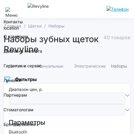
Москва
Контакты
Главная
Щетки
Наборы
О компании
Наборы зубных щеток
40 товаров
Revyline
Доставка и оплата
Гарантия и сервис
Детские
Мануальные
Электрические
Наборы
Фильтры
Линейки
Диапазон цен, р.
Партнерам
Стоматологам
Параметры
Брендирование
Bluetooth