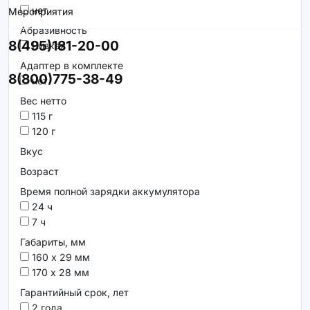
нет
Мероприятия
Абразивность
8(495)181-20-00
Низкая
Адаптер в комплекте
8(800)775-38-49
нет
Вес нетто
115 г
120 г
Вкус
Возраст
Время полной зарядки аккумулятора
24 ч
7 ч
Габариты, мм
160 х 29 мм
170 х 28 мм
Гарантийный срок, лет
2 года