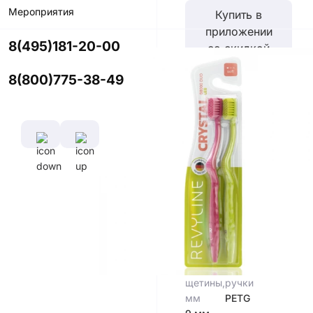
Мероприятия
Купить в
приложении
8(495)181-20-00
со скидкой
8(800)775-38-49
Цвет
Характеристики
Диаметр
Длина
щетины,
ручки,
мм
см
0,102 мм
16,5
см
Длина
Материал
щетины,
ручки
мм
PETG