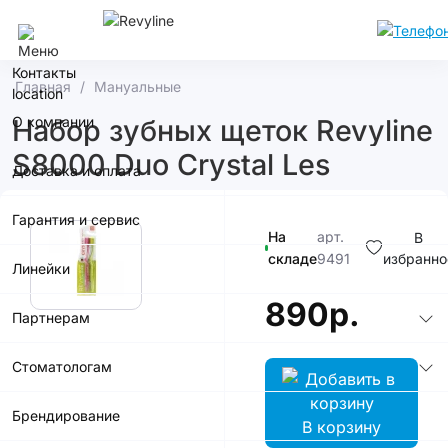
Москва
Контакты
Главная
Мануальные
О компании
Набор зубных щеток Revyline
S8000 Duo Crystal Les
Доставка и оплата
Гарантия и сервис
На
арт.
В
складе
9491
избранно
Линейки
890р.
Партнерам
Стоматологам
Брендирование
В корзину