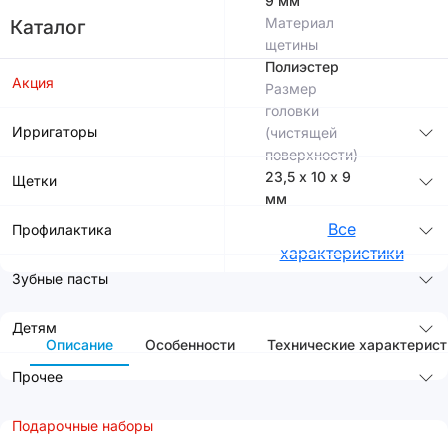
9 мм
Материал
Каталог
щетины
Полиэстер
Акция
Размер
головки
Ирригаторы
(чистящей
поверхности)
23,5 х 10 х 9
Щетки
мм
Все
Профилактика
характеристики
Зубные пасты
Детям
Описание
Особенности
Технические характерист
Прочее
Подарочные наборы