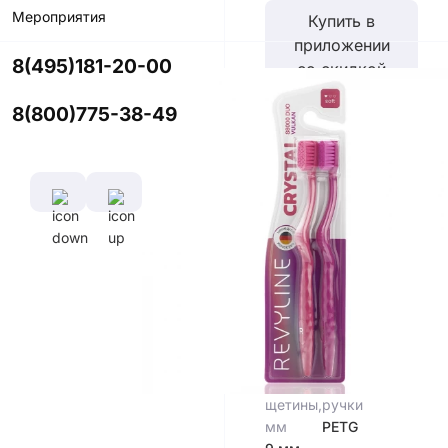
Мероприятия
Купить в
приложении
8(495)181-20-00
со скидкой
8(800)775-38-49
Цвет
Характеристики
Диаметр
Длина
щетины,
ручки,
мм
см
0,102 мм
16,5
см
Длина
Материал
щетины,
ручки
мм
PETG