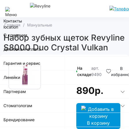
Москва
Контакты
Главная
Мануальные
О компании
Набор зубных щеток Revyline
S8000 Duo Crystal Vulkan
Доставка и оплата
Гарантия и сервис
На
арт.
В
складе
9490
избранн
Линейки
890р.
Партнерам
Стоматологам
Брендирование
В корзину