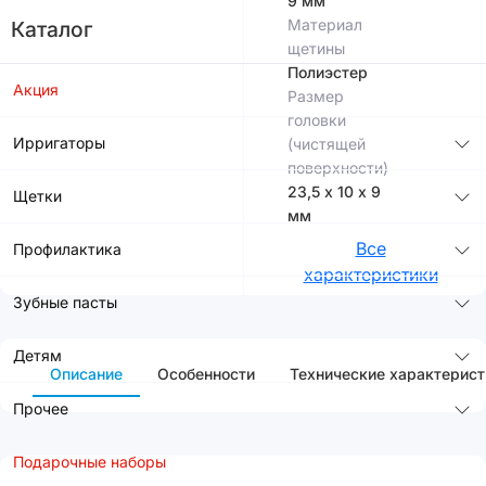
9 мм
Материал
Каталог
щетины
Полиэстер
Акция
Размер
головки
Ирригаторы
(чистящей
поверхности)
23,5 х 10 х 9
Щетки
мм
Все
Профилактика
характеристики
Зубные пасты
Детям
Описание
Особенности
Технические характерист
Прочее
Подарочные наборы