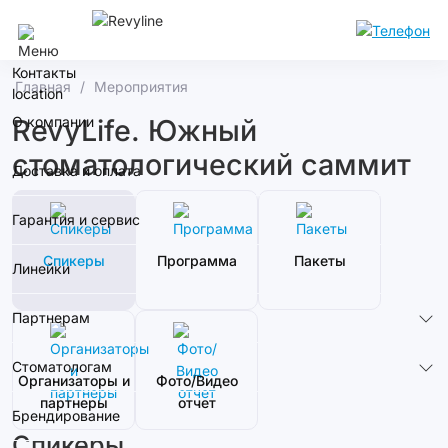
Москва
Контакты
Главная
Мероприятия
О компании
RevyLife. Южный
стоматологический саммит
Доставка и оплата
Гарантия и сервис
Спикеры
Программа
Пакеты
Линейки
Партнерам
Стоматологам
Организаторы и
Фото/Видео
партнеры
отчет
Брендирование
Спикеры