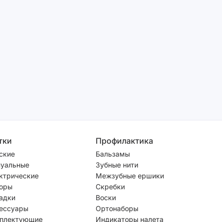
тки
Профилактика
ские
Бальзамы
уальные
Зубные нити
ктрические
Межзубные ершики
оры
Скребки
адки
Воски
ессуары
Ортонаборы
плектующие
Индикаторы налета