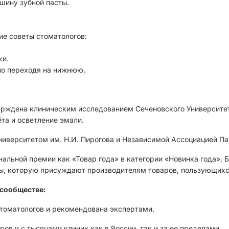
шину зубной пасты.
е советы стоматологов:
ки.
но переходя на нижнюю.
верждена клиническим исследованием Сеченовского Университет
та и осветление эмали.
иверситетом им. Н.И. Пирогова и Независимой Ассоциацией Па
альной премии как «Товар года» в категории «Новинка года». 
зды, которую присуждают производителям товаров, пользующих
сообществе:
стоматологов и рекомендована экспертами.
ов и с тысячами клиник как в России, так и за ее пределами.