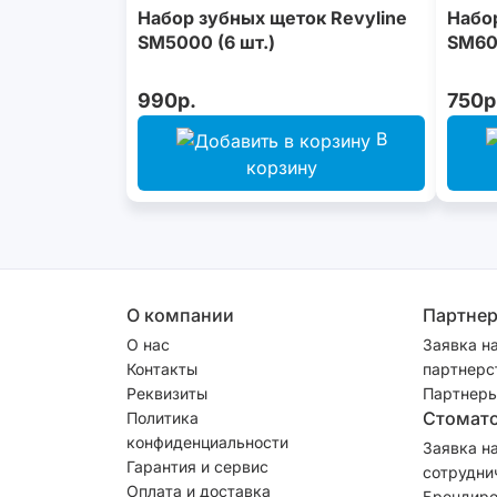
Набор зубных щеток Revyline
Набор
SM5000 (6 шт.)
SM600
990р.
750р
В
корзину
О компании
Партне
О нас
Заявка н
Контакты
партнерс
Реквизиты
Партнеры
Стомат
Политика
конфиденциальности
Заявка н
Гарантия и сервис
сотрудни
Оплата и доставка
Брендиро