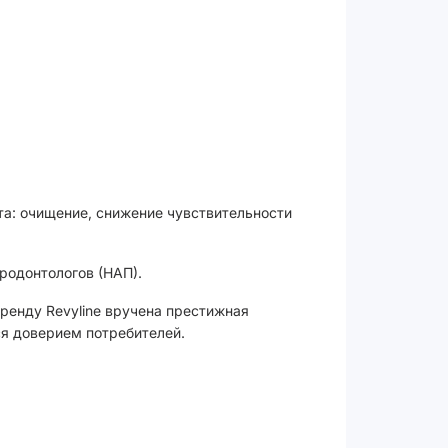
а: очищение, снижение чувствительности
родонтологов (НАП).
Бренду Revyline вручена престижная
ся доверием потребителей.