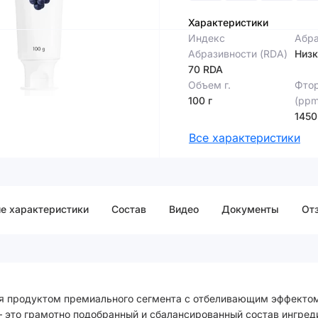
Характеристики
Индекс
Абра
Абразивности (RDA)
Низк
70 RDA
Объем г.
Фтор
100 г
(ppm
1450
Все характеристики
е характеристики
Cостав
Видео
Документы
От
тся продуктом премиального сегмента с отбеливающим эффектом
 – это грамотно подобранный и сбалансированный состав ингред