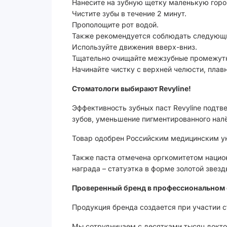
Нанесите на зубную щетку маленькую горо
Чистите зубы в течение 2 минут.
Прополощите рот водой.
Также рекомендуется соблюдать следующи
Используйте движения вверх-вниз.
Тщательно очищайте межзубные промежут
Начинайте чистку с верхней челюсти, плав
Стоматологи выбирают Revyline!
Эффективность зубных паст Revyline подт
зубов, уменьшение пигментированного налё
Товар одобрен Российским медицинским ун
Также паста отмечена оргкомитетом национ
награда – статуэтка в форме золотой зве
Проверенный бренд в профессиональном 
Продукция бренда создается при участии 
Мы сотрудничаем с десятками тысяч доктор