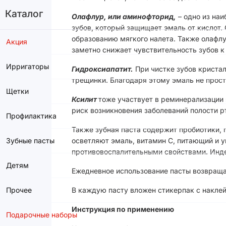
Каталог
Олафлур, или аминофторид,
– одно из на
зубов, который защищает эмаль от кислот
образованию мягкого налета. Также олафл
Акция
заметно снижает чувствительность зубов к
Ирригаторы
Гидроксиапатит.
При чистке зубов криста
трещинки. Благодаря этому эмаль не прост
Щетки
Ксилит
тоже участвует в реминерализации 
риск возникновения заболеваний полости р
Профилактика
Также зубная паста содержит пробиотики,
Зубные пасты
осветляют эмаль, витамин С, питающий и 
противовоспалительными свойствами. Инде
Детям
Ежедневное использование пасты возвращае
Прочее
В каждую пасту вложен стикерпак с накле
Инструкция по применению
Подарочные наборы