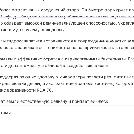
иболее эффективных соединений фтора. Он быстро формирует п
. Олафлур обладает противомикробными свойствами, подавляя р
ур обладает высокой реминерализующей способностью, укрепля
 кислому, горячему, холодному.
ллы гидроксиапатита встраиваются в поврежденные участки эм
о восстанавливается – снижается ее восприимчивость к горячей
эмали и эффективно борется с кариесогенными бактериями. Его
та и делает эмаль устойчивой к воздействию кислот.
 поддерживающие здоровую микрофлору полости рта, фитат нат
укрепляющий десны, и экстракт виноградных косточек, который
кс абразивности RDA 70.
т эмали естественную белизну и придает ей блеск.
йками.