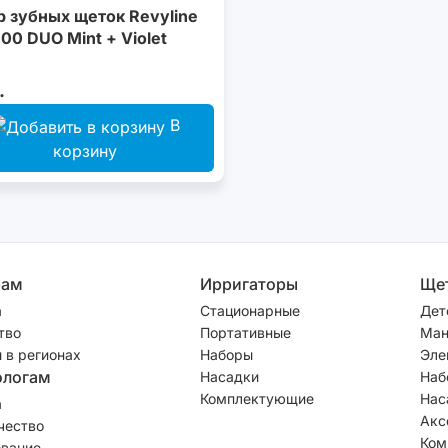
 зубных щеток Revyline
0 DUO Mint + Violet
.
В
корзину
рам
Ирригаторы
Ще
а
Стационарные
Дет
тво
Портативные
Ман
 в регионах
Наборы
Эле
ологам
Насадки
Наб
Комплектующие
Нас
а
Акс
чество
Ком
вание