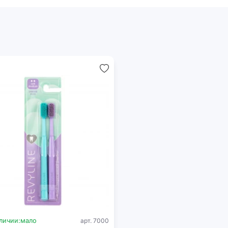
личии:
мало
арт. 7000