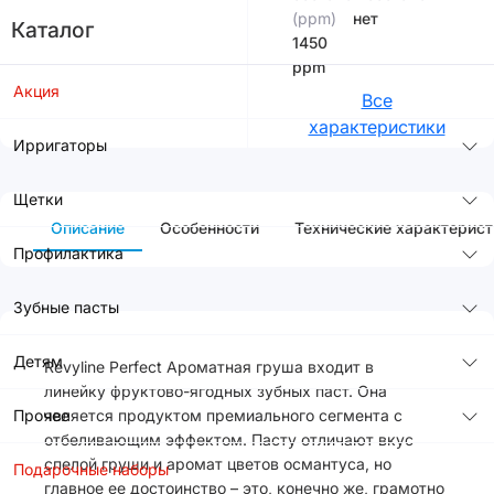
(ppm)
нет
Каталог
1450
ppm
Акция
Все
характеристики
Ирригаторы
Щетки
Описание
Особенности
Технические характерист
Профилактика
Зубные пасты
Детям
Revyline Perfect Ароматная груша входит в
линейку фруктово-ягодных зубных паст. Она
Прочее
является продуктом премиального сегмента с
отбеливающим эффектом. Пасту отличают вкус
спелой груши и аромат цветов османтуса, но
Подарочные наборы
главное ее достоинство – это, конечно же, грамотно