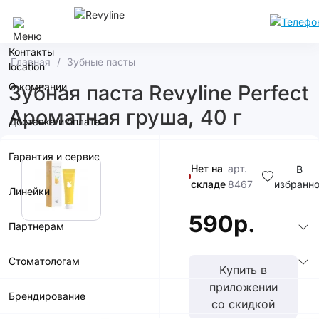
Москва
Контакты
Главная
Зубные пасты
О компании
Зубная паста Revyline Perfect
Ароматная груша, 40 г
Доставка и оплата
Гарантия и сервис
Нет на
арт.
В
складе
8467
избранн
Линейки
590р.
Партнерам
Стоматологам
Купить в
приложении
Брендирование
со скидкой