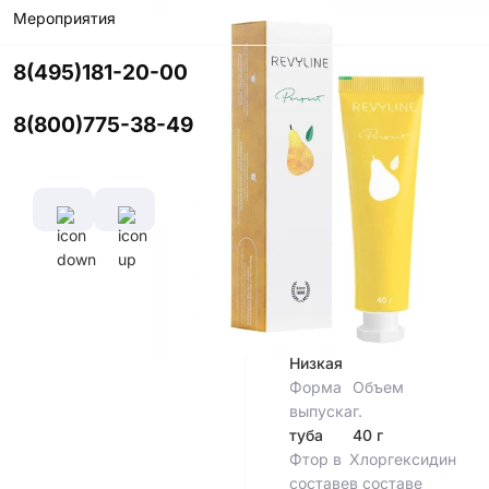
Мероприятия
Цвет
8(495)181-20-00
8(800)775-38-49
Характеристики
Индекс
Абразивности
(RDA)
70 RDA
Абразивность
Низкая
Форма
Объем
выпуска
г.
туба
40 г
Фтор в
Хлоргексидин
составе
в составе