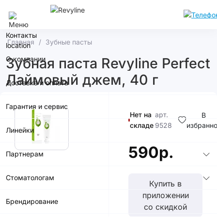
Москва
Контакты
Главная
Зубные пасты
О компании
Зубная паста Revyline Perfect
Лаймовый джем, 40 г
Доставка и оплата
Гарантия и сервис
Нет на
арт.
В
складе
9528
избранн
Линейки
590р.
Партнерам
Стоматологам
Купить в
приложении
Брендирование
со скидкой