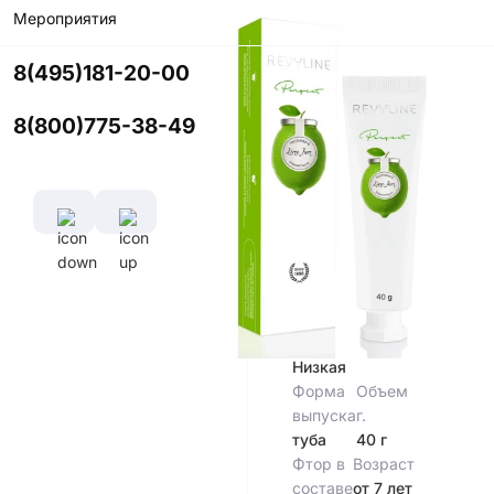
Мероприятия
Цвет
8(495)181-20-00
8(800)775-38-49
Характеристики
Индекс
Абразивности
(RDA)
70 RDA
Абразивность
Низкая
Форма
Объем
выпуска
г.
туба
40 г
Фтор в
Возраст
составе
от 7 лет