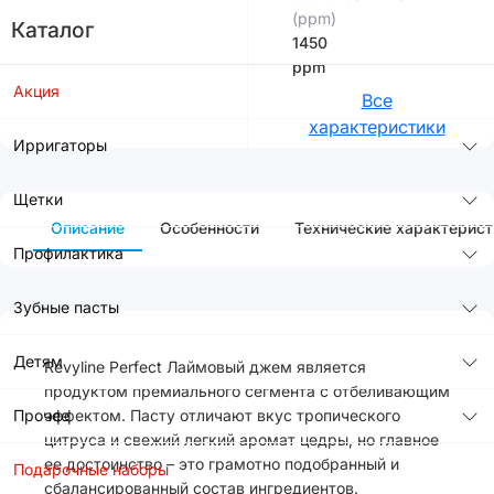
(ppm)
Каталог
1450
ppm
Акция
Все
характеристики
Ирригаторы
Щетки
Описание
Особенности
Технические характерист
Профилактика
Зубные пасты
Детям
Revyline Perfect Лаймовый джем является
продуктом премиального сегмента с отбеливающим
Прочее
эффектом. Пасту отличают вкус тропического
цитруса и свежий легкий аромат цедры, но главное
ее достоинство – это грамотно подобранный и
Подарочные наборы
сбалансированный состав ингредиентов.