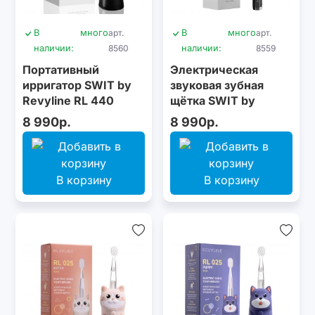
В
много
арт.
В
много
арт.
наличии:
8560
наличии:
8559
Портативный
Электрическая
ирригатор SWIT by
звуковая зубная
Revyline RL 440
щётка SWIT by
Black
Revyline RL 090
8 990р.
8 990р.
Graphite
В корзину
В корзину