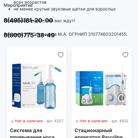
всех возрастов
Мероприятия
не менее крутые звуковые щетки для взрослых
8(495)181-20-00
Скорее выбирайте, они вас ждут!
8(800)775-38-49
Реклама. ИП Обушенков М.А. ОГРНИП 310774603201455.
Нет в наличии
арт. 4207
Нет в наличии
арт. 4932
Система для
Стационарный
промывания носа
ирригатор Revyline