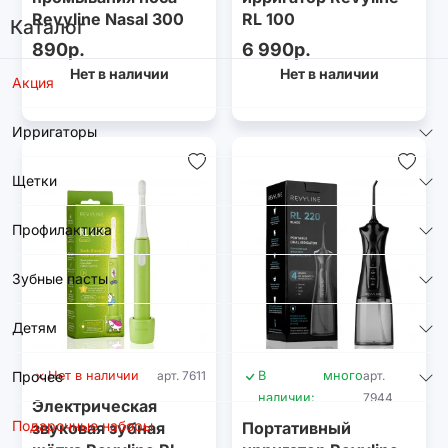
Revyline Nasal 300
RL 100
Каталог
890р.
6 990р.
Нет в наличии
Нет в наличии
Акция
Ирригаторы
Щетки
Профилактика
Зубные пасты
Детям
Прочее
Нет в наличии
арт. 7611
В
много
арт.
наличии:
7944
Электрическая
Подарочные наборы
звуковая зубная
Портативный