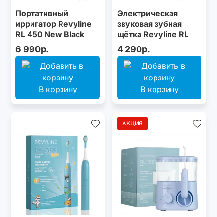
Портативный
Электрическая
ирригатор Revyline
звуковая зубная
RL 450 New Black
щётка Revyline RL
035 Kids, light Blue
6 990р.
4 290р.
В корзину
В корзину
АКЦИЯ