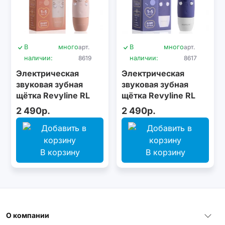
В
много
арт.
В
много
арт.
наличии:
8619
наличии:
8617
Электрическая
Электрическая
звуковая зубная
звуковая зубная
щётка Revyline RL
щётка Revyline RL
025 Baby Kitty, Beige
025 Baby Puppy, Blue
2 490р.
2 490р.
В корзину
В корзину
О компании