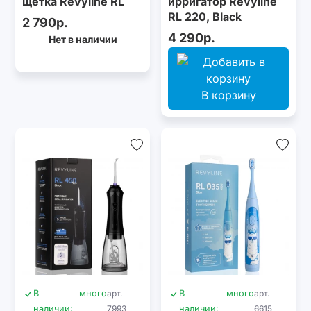
щётка Revyline RL
ирригатор Revyline
050 Kids, Green
RL 220, Black
2 790р.
4 290р.
Нет в наличии
В корзину
В
много
арт.
В
много
арт.
наличии:
7993
наличии:
6615