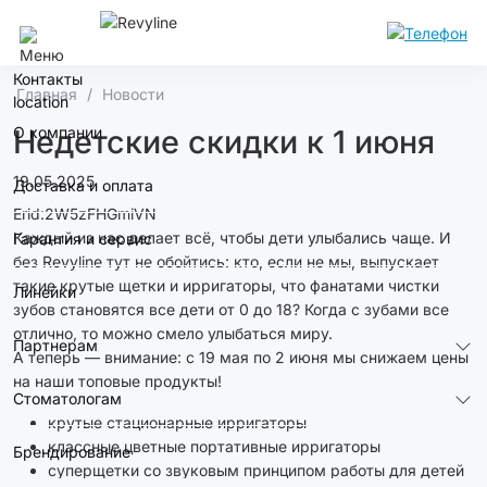
Москва
Контакты
Главная
Новости
О компании
Недетские скидки к 1 июня
19.05.2025
Доставка и оплата
Erid:2W5zFHGmiVN
Каждый из нас делает всё, чтобы дети улыбались чаще. И
Гарантия и сервис
без Revyline тут не обойтись: кто, если не мы, выпускает
такие крутые щетки и ирригаторы, что фанатами чистки
Линейки
зубов становятся все дети от 0 до 18? Когда с зубами все
отлично, то можно смело улыбаться миру.
Партнерам
А теперь — внимание: с 19 мая по 2 июня мы снижаем цены
на наши топовые продукты!
Стоматологам
крутые стационарные ирригаторы
классные цветные портативные ирригаторы
Брендирование
суперщетки со звуковым принципом работы для детей