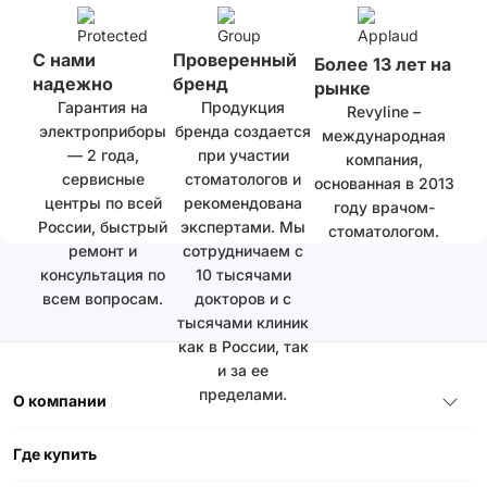
С нами
Проверенный
Более 13 лет на
надежно
бренд
рынке
Гарантия на
Продукция
Revyline –
электроприборы
бренда создается
международная
— 2 года,
при участии
компания,
сервисные
стоматологов и
основанная в 2013
центры по всей
рекомендована
году врачом-
России, быстрый
экспертами. Мы
стоматологом.
ремонт и
сотрудничаем с
консультация по
10 тысячами
всем вопросам.
докторов и с
тысячами клиник
как в России, так
и за ее
пределами.
О компании
Где купить