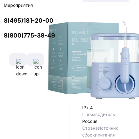
Мероприятия
Цвет
8(495)181-20-00
8(800)775-38-49
Характеристики
Материал
корпуса
Пластик
ABS
Потребляемая
Мощность
20 Вт
Тип
влагозащиты
IPx 4
Производитель
Россия
Страна
Источник
сборки
питания