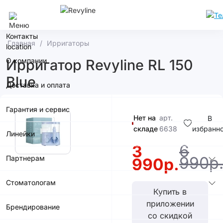
Москва
Контакты
Главная
Ирригаторы
О компании
Ирригатор Revyline RL 150
Blue
Доставка и оплата
Гарантия и сервис
Нет на
арт.
В
складе
6638
избранн
Линейки
6
3
990р
Партнерам
990р.
Стоматологам
Купить в
приложении
Брендирование
со скидкой