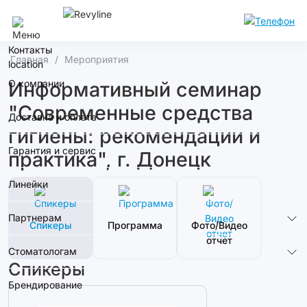
Москва
Контакты
Главная
Мероприятия
О компании
Информативный семинар
"Современные средства
Доставка и оплата
гигиены: рекомендации и
Гарантия и сервис
практика", г. Донецк
Линейки
Партнерам
Спикеры
Программа
Фото/Видео
отчет
Стоматологам
Спикеры
Брендирование