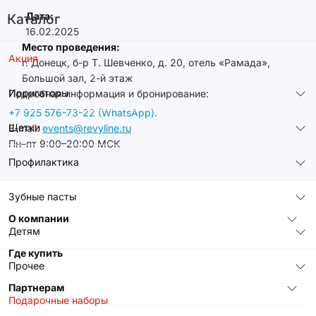
Дата:
Каталог
16.02.2025
Место проведения:
Акция
г. Донецк, б-р Т. Шевченко, д. 20, отель «Рамада»,
Большой зал, 2-й этаж
Ирригаторы
Подробная информация и бронирование:
+7 925 576-73-22 (WhatsApp).
Щетки
E-mail:
events@revyline.ru
Пн–пт 9:00–20:00 МСК
Профилактика
Зубные пасты
О компании
Детям
Где купить
Прочее
Партнерам
Подарочные наборы