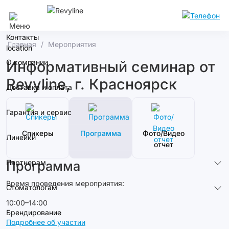
Москва
Контакты
Главная
Мероприятия
О компании
Информативный семинар от
Revyline, г. Красноярск
Доставка и оплата
Гарантия и сервис
Спикеры
Программа
Фото/Видео
Линейки
отчет
Партнерам
Программа
Время проведения мероприятия:
Стоматологам
10:00–14:00
Брендирование
Подробнее об участии