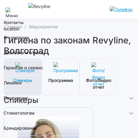
Москва
Контакты
Главная
Мероприятия
О компании
Гигиена по законам Revyline,
Волгоград
Доставка и оплата
Гарантия и сервис
Спикеры
Программа
Фото/Видео
Линейки
отчет
Партнерам
Спикеры
Стоматологам
Брендирование