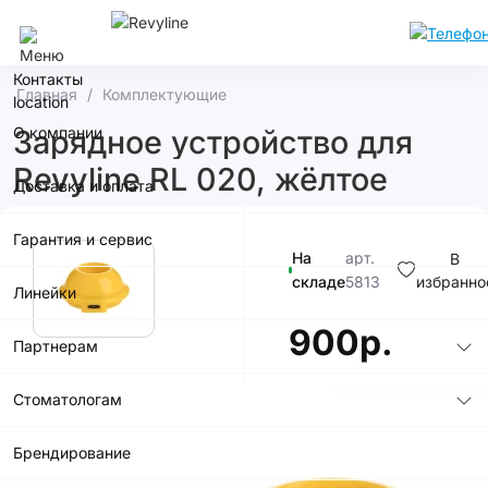
Москва
Контакты
Главная
Комплектующие
О компании
Зарядное устройство для
Revyline RL 020, жёлтое
Доставка и оплата
Гарантия и сервис
На
арт.
В
складе
5813
избранно
Линейки
900р.
Партнерам
Стоматологам
Брендирование
В корзину