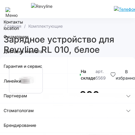
Москва
Контакты
Главная
Комплектующие
О компании
Зарядное устройство для
Revyline RL 010, белое
Доставка и оплата
Гарантия и сервис
На
арт.
В
складе
5569
избранно
Линейки
900р.
Партнерам
Стоматологам
Брендирование
В корзину