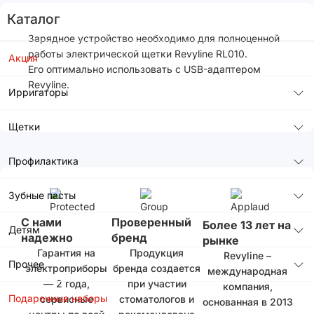
Каталог
Зарядное устройство необходимо для полноценной
работы электрической щетки Revyline RL010.
Акция
Его оптимально использовать с USB-адаптером
Revyline.
Ирригаторы
Щетки
Профилактика
Зубные пасты
С нами
Проверенный
Более 13 лет на
Детям
надежно
бренд
рынке
Гарантия на
Продукция
Revyline –
Прочее
электроприборы
бренда создается
международная
— 2 года,
при участии
компания,
Подарочные наборы
сервисные
стоматологов и
основанная в 2013