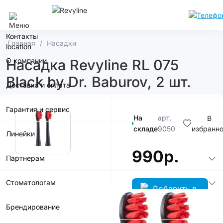
Москва
Контакты
Главная
Насадки
О компании
Насадка Revyline RL 075
Black by Dr. Baburov, 2 шт.
Доставка и оплата
Гарантия и сервис
На
арт.
В
складе
9050
избранн
Линейки
990р.
Партнерам
Стоматологам
Брендирование
В корзину