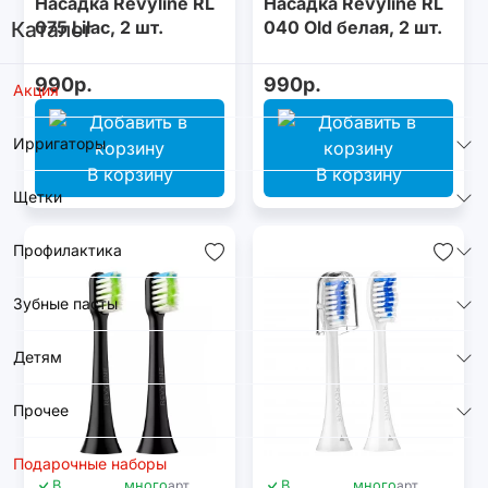
Насадка Revyline RL
Насадка Revyline RL
075 Lilac, 2 шт.
040 Old белая, 2 шт.
Каталог
990р.
990р.
Акция
Ирригаторы
В корзину
В корзину
Щетки
Профилактика
Зубные пасты
Детям
Прочее
Подарочные наборы
В
много
арт.
В
много
арт.