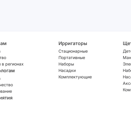
рам
Ирригаторы
Ще
а
Стационарные
Дет
тво
Портативные
Ман
 в регионах
Наборы
Эле
ологам
Насадки
Наб
Комплектующие
Нас
а
Акс
чество
Ком
вание
иятия