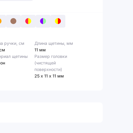
а ручки, см
Длина щетины, мм
 см
11 мм
ериал щетины
Размер головки
лон
(чистящей
поверхности)
25 х 11 х 11 мм