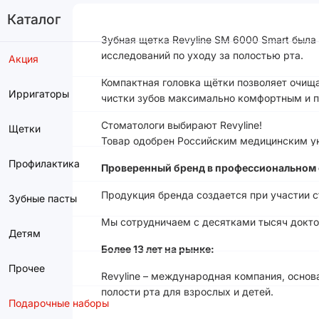
Каталог
Зубная щетка Revyline SM 6000 Smart был
исследований по уходу за полостью рта.
Акция
Компактная головка щётки позволяет очища
Ирригаторы
чистки зубов максимально комфортным и 
Стоматологи выбирают Revyline!
Щетки
Товар одобрен Российским медицинским ун
Профилактика
Проверенный бренд в профессиональном 
Продукция бренда создается при участии 
Зубные пасты
Мы сотрудничаем с десятками тысяч доктор
Детям
Более 13 лет на рынке:
Прочее
Revyline – международная компания, основ
полости рта для взрослых и детей.
Подарочные наборы