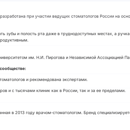
а разработана при участии ведущих стоматологов России на о
ть зубы и полость рта даже в труднодоступных местах, а ручк
продуктивным.
иверситетом им. Н.И. Пирогова и Независимой Ассоциацией Па
сообществе:
стоматологов и рекомендована экспертами.
ов и с тысячами клиник как в России, так и за ее пределами.
анная в 2013 году врачом-стоматологом. Бренд специализирует