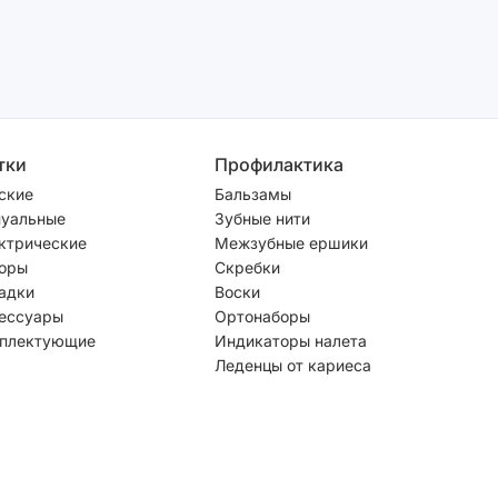
тки
Профилактика
ские
Бальзамы
уальные
Зубные нити
ктрические
Межзубные ершики
оры
Скребки
адки
Воски
ессуары
Ортонаборы
плектующие
Индикаторы налета
Леденцы от кариеса