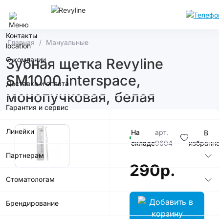
Москва
Контакты
Главная
Мануальные
О компании
Зубная щетка Revyline
SM1000 interspace,
Доставка и оплата
монопучковая, белая
Гарантия и сервис
Линейки
На
арт.
В
складе
9604
избранн
Партнерам
290р.
Стоматологам
Брендирование