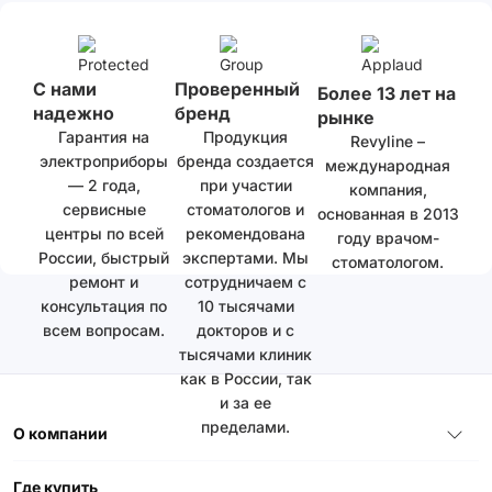
С нами
Проверенный
Более 13 лет на
надежно
бренд
рынке
Гарантия на
Продукция
Revyline –
электроприборы
бренда создается
международная
— 2 года,
при участии
компания,
сервисные
стоматологов и
основанная в 2013
центры по всей
рекомендована
году врачом-
России, быстрый
экспертами. Мы
стоматологом.
ремонт и
сотрудничаем с
консультация по
10 тысячами
всем вопросам.
докторов и с
тысячами клиник
как в России, так
и за ее
пределами.
О компании
Где купить