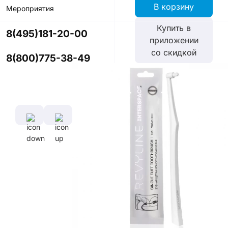
В корзину
Мероприятия
Купить в
8(495)181-20-00
приложении
со скидкой
8(800)775-38-49
Цвет
Характеристики
Диаметр
Длина
щетины,
ручки,
мм
см
0,127 мм
16,5
см
Длина
щетины,