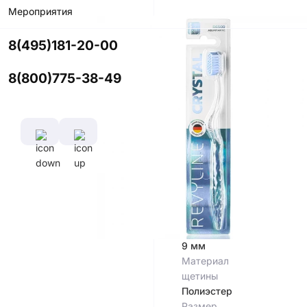
Мероприятия
Цвет
8(495)181-20-00
8(800)775-38-49
Характеристики
Диаметр
Длина
щетины,
ручки,
мм
см
0,102 мм
16,5
см
Длина
Материал
щетины,
ручки
мм
PETG
9 мм
Материал
щетины
Полиэстер
Размер