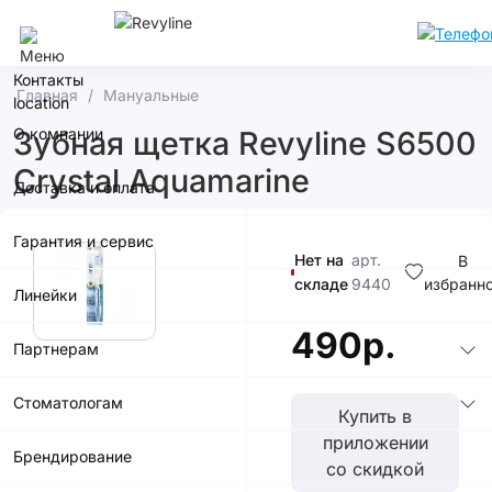
Москва
Контакты
Главная
Мануальные
О компании
Зубная щетка Revyline S6500
Crystal Aquamarine
Доставка и оплата
Гарантия и сервис
Нет на
арт.
В
складе
9440
избранн
Линейки
490р.
Партнерам
Стоматологам
Купить в
приложении
Брендирование
со скидкой