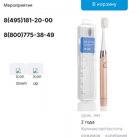
В корзину
Мероприятия
Купить в
8(495)181-20-00
приложении
со скидкой
8(800)775-38-49
Цвет
Характеристики
Диаметр
Длина
щетины,
щетины,
мм
мм
0,15 мм
11 мм
Гарантийный
срок, лет
2 года
Количество
Частота
режимов
колебания