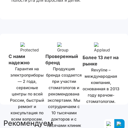
полости рта для взрослых и детей.
С нами
Проверенный
Более 13 лет на
надежно
бренд
рынке
Гарантия на
Продукция
Revyline –
электроприборы
бренда создается
международная
— 2 года,
при участии
компания,
сервисные
стоматологов и
основанная в 2013
центры по всей
рекомендована
году врачом-
России, быстрый
экспертами. Мы
стоматологом.
ремонт и
сотрудничаем с
консультация по
10 тысячами
всем вопросам.
докторов и с
Рекомендуем
тысячами клиник