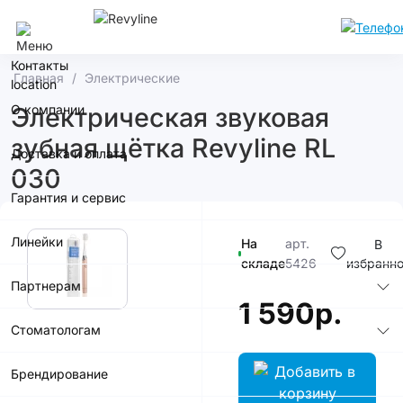
Москва
Контакты
Главная
Электрические
О компании
Электрическая звуковая
зубная щётка Revyline RL
Доставка и оплата
030
Гарантия и сервис
Линейки
На
арт.
В
складе
5426
избранн
Партнерам
1 590р.
Стоматологам
Брендирование