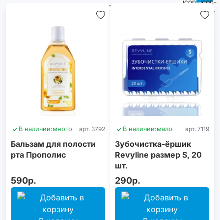
как в России, так
и за ее
пределами.
В наличии:
много
арт. 3792
В наличии:
мало
арт. 7119
Бальзам для полости
Зубочистка-ёршик
рта Прополис
Revyline размер S, 20
шт.
590р.
290р.