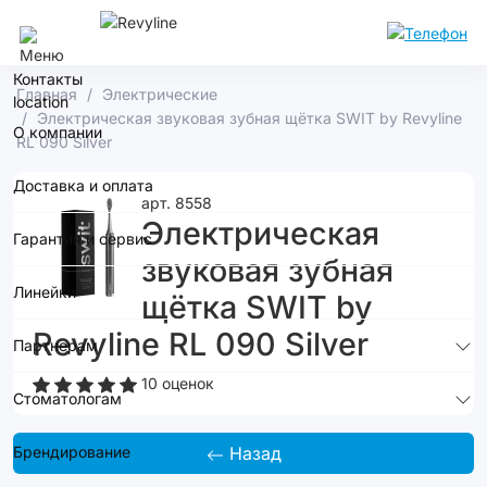
Москва
Контакты
Главная
Электрические
Электрическая звуковая зубная щётка SWIT by Revyline
О компании
RL 090 Silver
Доставка и оплата
арт. 8558
Электрическая
Гарантия и сервис
звуковая зубная
Линейки
щётка SWIT by
Revyline RL 090 Silver
Партнерам
10 оценок
Стоматологам
Брендирование
Назад