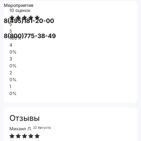
Мероприятия
10 оценок
8(495)181-20-00
5
5
8(800)775-38-49
100%
4
0%
3
0%
2
0%
1
0%
Отзывы
22 Августа
Михаил Л.