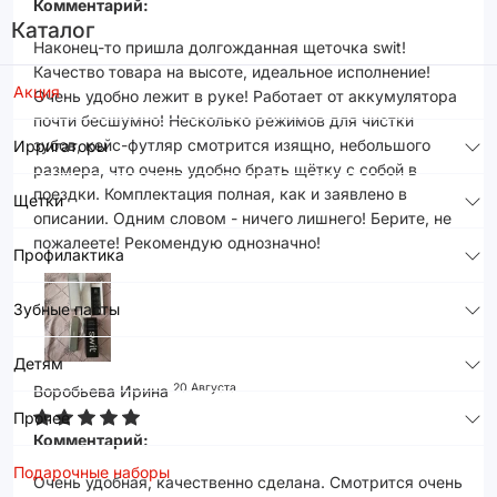
Комментарий:
Каталог
Наконец-то пришла долгожданная щеточка swit!
Качество товара на высоте, идеальное исполнение!
Акция
Очень удобно лежит в руке! Работает от аккумулятора
почти бесшумно! Несколько режимов для чистки
зубов, кейс-футляр смотрится изящно, небольшого
Ирригаторы
размера, что очень удобно брать щётку с собой в
поездки. Комплектация полная, как и заявлено в
Щетки
описании. Одним словом - ничего лишнего! Берите, не
пожалеете! Рекомендую однозначно!
Профилактика
Зубные пасты
Детям
20 Августа
Воробьева Ирина
Прочее
Комментарий:
Подарочные наборы
Очень удобная, качественно сделана. Смотрится очень