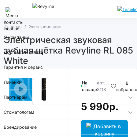
Москва
Контакты
Главная
Электрические
О компании
Электрическая звуковая
зубная щётка Revyline RL 085
Доставка и оплата
White
Гарантия и сервис
Линейки
На
арт.
В
складе
8118
избранно
Партнерам
5 990р.
Стоматологам
Брендирование