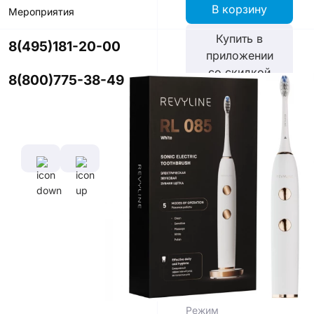
В корзину
Мероприятия
Купить в
8(495)181-20-00
приложении
со скидкой
8(800)775-38-49
Цвет
Характеристики
Время полной
зарядки
аккумулятора
22 - 24 ч
Диаметр
Длина
щетины,
щетины,
мм
мм
0,1 мм
11 мм
Режим