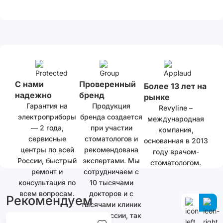
С нами
Проверенный
Более 13 лет на
надежно
бренд
рынке
Гарантия на
Продукция
Revyline –
электроприборы
бренда создается
международная
— 2 года,
при участии
компания,
сервисные
стоматологов и
основанная в 2013
центры по всей
рекомендована
году врачом-
России, быстрый
экспертами. Мы
стоматологом.
ремонт и
сотрудничаем с
консультация по
10 тысячами
всем вопросам.
докторов и с
Рекомендуем
тысячами клиник
как в России, так