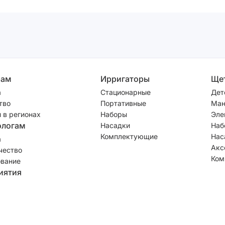
рам
Ирригаторы
Ще
а
Стационарные
Дет
тво
Портативные
Ман
 в регионах
Наборы
Эле
ологам
Насадки
Наб
Комплектующие
Нас
а
Акс
чество
Ком
вание
иятия