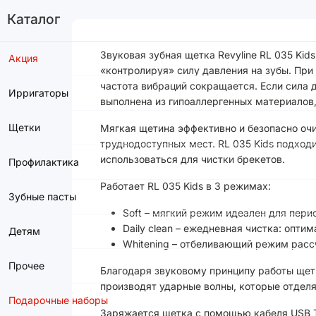
Каталог
Звуковая зубная щетка Revyline RL 035 Kid
Акция
«контролируя» силу давления на зубы. Пр
частота вибраций сокращается. Если сила 
Ирригаторы
выполнена из гипоаллергенных материалов,
Щетки
Мягкая щетина эффективно и безопасно очи
труднодоступных мест. RL 035 Kids подход
использоваться для чистки брекетов.
Профилактика
Работает RL 035 Kids в 3 режимах:
Зубные пасты
Soft – мягкий режим идеален для пери
Daily clean – ежедневная чистка: опт
Детям
Whitening – отбеливающий режим расс
Прочее
Благодаря звуковому принципу работы щетк
производят ударные волны, которые отделя
Подарочные наборы
Заряжается щетка с помощью кабеля USB Ty