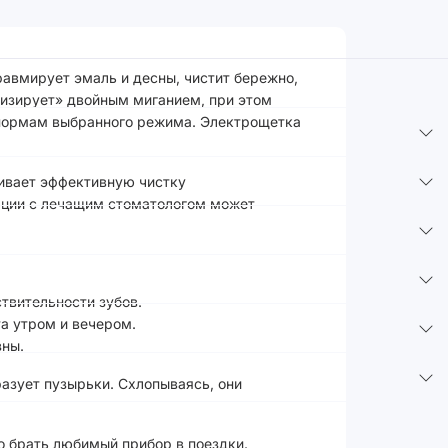
травмирует эмаль и десны, чистит бережно,
лизирует» двойным миганием, при этом
ь нормам выбранного режима. Электрощетка
чивает эффективную чистку
тации с лечащим стоматологом может
твительности зубов.
та утром и вечером.
зны.
азует пузырьки. Схлопываясь, они
о брать любимый прибор в поездки.