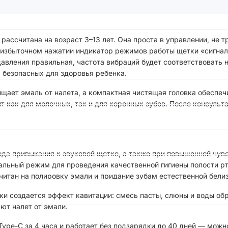
s рассчитана на возраст 3–13 лет. Она проста в управлении, не 
и избыточном нажатии индикатор режимов работы щетки «сигна
давления правильная, частота вибраций будет соответствоват
 безопасных для здоровья ребенка.
щает эмаль от налета, а компактная чистящая головка обеспе
ит как для молочных, так и для коренных зубов. После консуль
ода привыкания к звуковой щетке, а также при повышенной чувс
имальный режим для проведения качественной гигиены полости р
читан на полировку эмали и придание зубам естественной бели
и создается эффект кавитации: смесь пасты, слюны и воды обр
ют налет от эмали.
pe-C за 4 часа и работает без подзарядки до 40 дней — можн