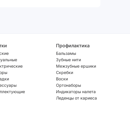
тки
Профилактика
ские
Бальзамы
уальные
Зубные нити
ктрические
Межзубные ершики
оры
Скребки
адки
Воски
ессуары
Ортонаборы
плектующие
Индикаторы налета
Леденцы от кариеса