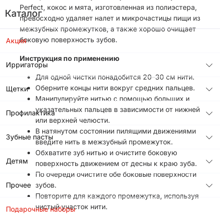
Perfect, кокос и мята, изготовленная из полиэстера,
Каталог
превосходно удаляет налет и микрочастицы пищи из
межзубных промежутков, а также хорошо очищает
боковую поверхность зубов.
Акция
Инструкция по применению
Ирригаторы
Для одной чистки понадобится 20–30 см нити.
Оберните концы нити вокруг средних пальцев.
Щетки
Манипулируйте нитью с помощью больших и
указательных пальцев в зависимости от нижней
Профилактика
или верхней челюсти.
В натянутом состоянии пилящими движениями
Зубные пасты
введите нить в межзубный промежуток.
Обхватите зуб нитью и очистите боковую
Детям
поверхность движением от десны к краю зуба.
По очереди очистите обе боковые поверхности
Прочее
зубов.
Повторите для каждого промежутка, используя
чистый участок нити.
Подарочные наборы