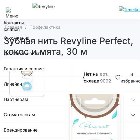
Москва
Контакты
Главная
Профилактика
О компании
Зубная нить Revyline Perfect,
кокос и мята, 30 м
Доставка и оплата
Гарантия и сервис
Нет на
арт.
В
складе
9092
избранн
Линейки
350р.
Партнерам
Стоматологам
Купить в
приложении
Брендирование
со скидкой