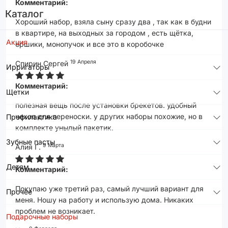
Комментарий:
Каталог
Хороший набор, взяла сыну сразу два , так как в будни
в квартире, на выходных за городом , есть щётка,
Акция
ершики, монопучок и все это в коробочке
19 Апреля
Спирин Сергей
Ирригаторы
Комментарий:
Щетки
полезная вещь после установки брекетов. удобный
чехол для переноски. у других наборы похожие, но в
Профилактика
комплекте унылый пакетик.
Зубные пасты
9 Марта
Алия Г.
Детям
Комментарий:
Покупаю уже третий раз, самый лучший вариант для
Прочее
меня. Ношу на работу и использую дома. Никаких
проблем не возникает.
Подарочные наборы