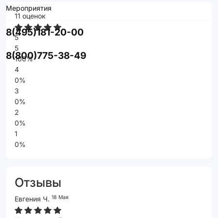
Мероприятия
11 оценок
8(495)181-20-00
5
5
8(800)775-38-49
100%
4
0%
3
0%
2
0%
1
0%
Отзывы
18 Мая
Евгения Ч.