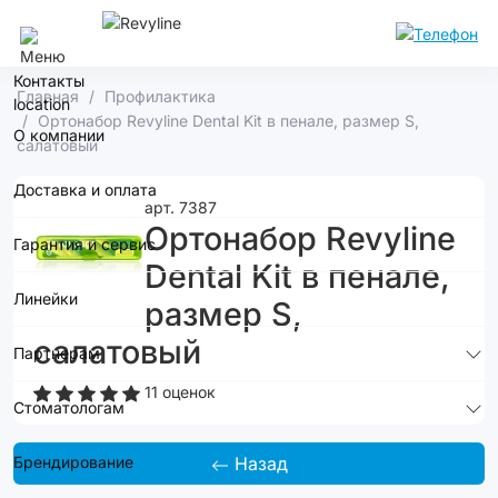
Москва
Контакты
Главная
Профилактика
Ортонабор Revyline Dental Kit в пенале, размер S,
О компании
салатовый
Доставка и оплата
арт. 7387
Ортонабор Revyline
Гарантия и сервис
Dental Kit в пенале,
Линейки
размер S,
салатовый
Партнерам
11 оценок
Стоматологам
Брендирование
Назад