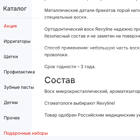
Каталог
Металлические детали брекетов порой нат
специальные воски.
Акция
Ортодонтический воск Revyline надежно пр
безопасный состав и не заметен на поверхн
Ирригаторы
Способ применения: небольшую часть воска
проволоки.
Щетки
Срок годности – 3 года.
Профилактика
Состав
Зубные пасты
Воск микрокристаллический, ароматизатор
Детям
Стоматологи выбирают Revyline!
Товар одобрен Российским медицинским ун
Прочее
Подарочные наборы