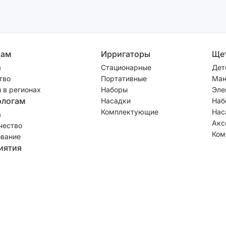
рам
Ирригаторы
Ще
а
Стационарные
Дет
тво
Портативные
Ман
 в регионах
Наборы
Эле
ологам
Насадки
Наб
Комплектующие
Нас
а
Акс
чество
Ком
вание
иятия