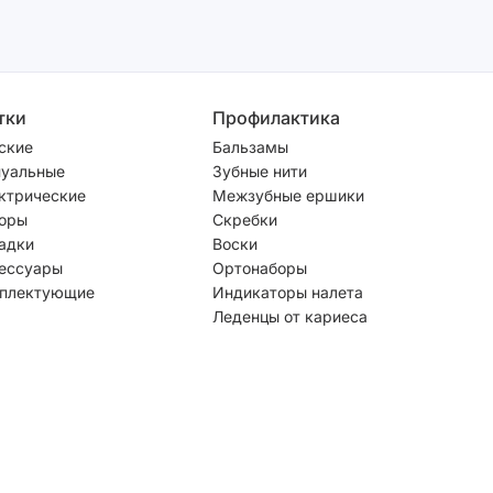
тки
Профилактика
ские
Бальзамы
уальные
Зубные нити
ктрические
Межзубные ершики
оры
Скребки
адки
Воски
ессуары
Ортонаборы
плектующие
Индикаторы налета
Леденцы от кариеса