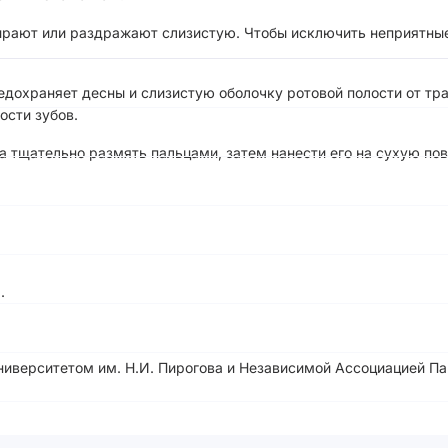
ирают или раздражают слизистую. Чтобы исключить неприятны
едохраняет десны и слизистую оболочку ротовой полости от тра
ости зубов.
 тщательно размять пальцами, затем нанести его на сухую по
.
иверситетом им. Н.И. Пирогова и Независимой Ассоциацией Па