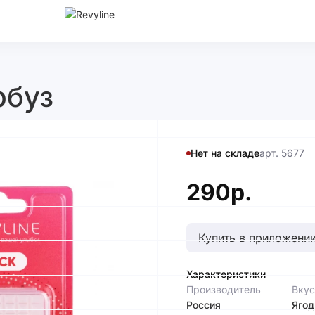
рбуз
Нет на складе
арт. 5677
290р.
Купить в приложении
Характеристики
Производитель
Вкус
Россия
Яго