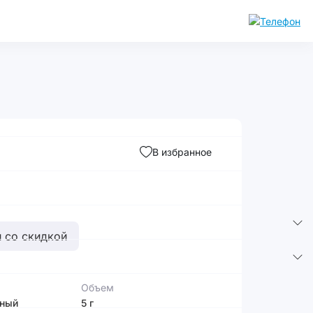
В избранное
 со скидкой
Объем
дный
5 г