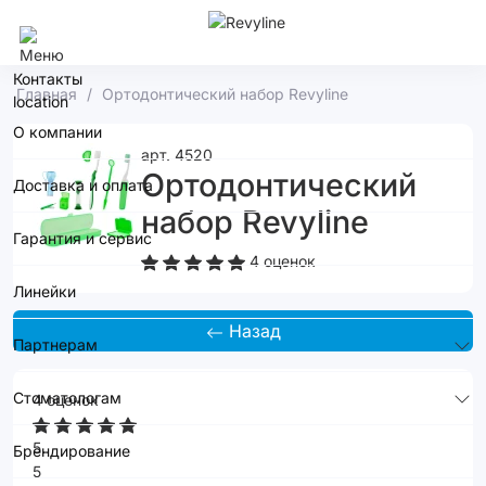
Москва
Контакты
Главная
Ортодонтический набор Revyline
О компании
арт. 4520
Ортодонтический
Доставка и оплата
набор Revyline
Гарантия и сервис
4 оценок
Линейки
Назад
Партнерам
Стоматологам
4 оценок
5
Брендирование
5