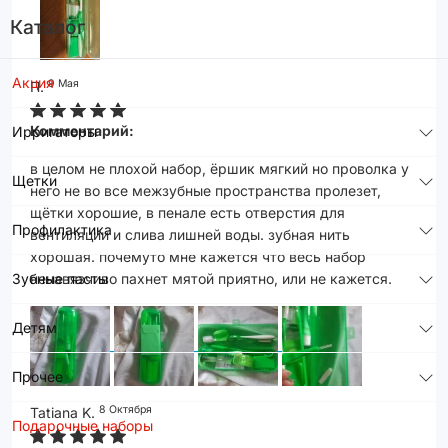
Каталог
Акция
9 Мая
П.
Комментарий:
Ирригаторы
в целом не плохой набор, ёршик мягкий но проволка у
Щетки
него не во все межзубные пространства пролезет,
щётки хорошие, в пенале есть отверстия для
Профилактика
вентиляции и слива лишней воды. зубная нить
хорошая. почемуто мне кажется что весь набор
Зубные пасты
ненавязчиво пахнет мятой приятно, или не кажется.
Детям
Прочее
8 Октября
Tatiana K.
Подарочные наборы