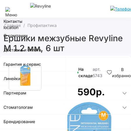
Москва
Контакты
Главная
Профилактика
О компании
Ершики межзубные Revyline
M 1.2 мм, 6 шт
Доставка и оплата
Гарантия и сервис
На
арт.
В
складе
5743
избранно
Линейки
590р.
Партнерам
Стоматологам
Брендирование
В корзину