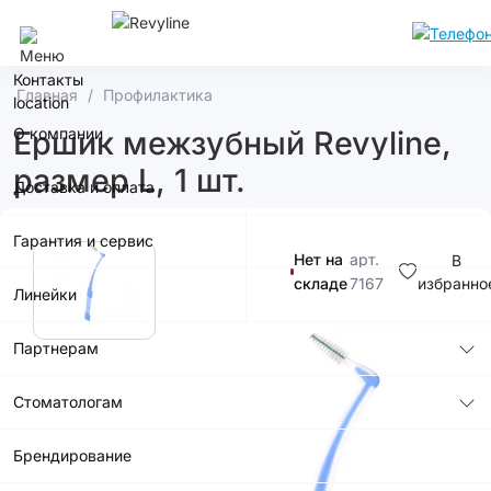
Москва
Контакты
Главная
Профилактика
О компании
Ершик межзубный Revyline,
размер L, 1 шт.
Доставка и оплата
Гарантия и сервис
Нет на
арт.
В
складе
7167
избранно
Линейки
150р.
Партнерам
Стоматологам
Купить в
приложении
Брендирование
со скидкой