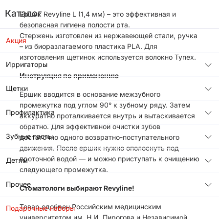
Каталог
Ершик Revyline L (1,4 мм) – это эффективная и
безопасная гигиена полости рта.
Стержень изготовлен из нержавеющей стали, ручка
Акция
– из биоразлагаемого пластика PLA. Для
изготовления щетинок используется волокно Tynex.
Ирригаторы
Инструкция по применению
Щетки
Ершик вводится в основание межзубного
промежутка под углом 90° к зубному ряду. Затем
Профилактика
аккуратно проталкивается внутрь и вытаскивается
обратно. Для эффективной очистки зубов
Зубные пасты
достаточно одного возвратно-поступательного
движения. После ершик нужно ополоснуть под
проточной водой — и можно приступать к очищению
Детям
следующего промежутка.
Прочее
Стоматологи выбирают Revyline!
Товар одобрен Российским медицинским
Подарочные наборы
университетом им. Н.И. Пирогова и Независимой