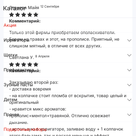
12 Сентября
Каталог
Струева Майя
Комментарий:
Акция
Только этой фирмы приобретаем ополаскиватели.
Берем на травах и этот, на прополисе. Приятный, не
Ирригаторы
слишком мятный, в отличие от всех других.
Щетки
8 Апреля
Светлана У.
Профилактика
Комментарий:
Заказываю второй раз:
Зубные пасты
- доставка вовремя
- на колпачке стоит пломба от вскрытия, товар целый и
Детям
оригинальный
- нравится микс ароматов:
Прочее
прополис+ментол+травяной. Отлично освежает
дыхание.
- использую в ирригаторе, заливаю воду + 1 колпачок
Подарочные наборы
этого бальзама, так и расход меньше и эффект