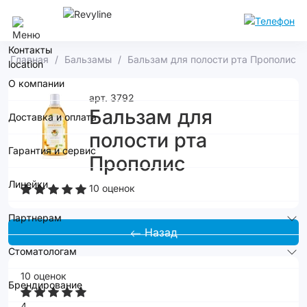
Москва
Контакты
Главная
Бальзамы
Бальзам для полости рта Прополис
О компании
арт. 3792
Бальзам для
Доставка и оплата
полости рта
Гарантия и сервис
Прополис
Линейки
10 оценок
Партнерам
Назад
Стоматологам
10 оценок
Брендирование
4