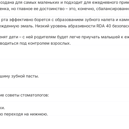
создана для самых маленьких и подходит для ежедневного прим
ка, но главное ее достоинство – это, конечно, сбалансированн
 рта эффективно борется с образованием зубного налета и кам
ежденную эмаль. Низкий уровень абразивности RDA 40 безопас
ят дети – с ней родителям будет легче приучать малышей к еж
зводиться под контролем взрослых.
шину зубной пасты.
е советы стоматологов:
ки.
но переходя на нижнюю.