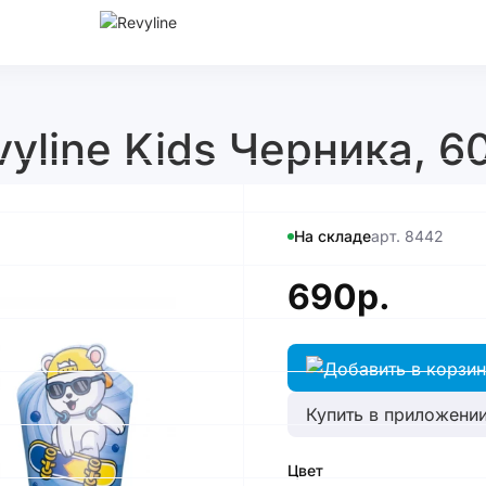
yline Kids Черника, 60
На складе
арт. 8442
690р.
Купить в приложении
Цвет