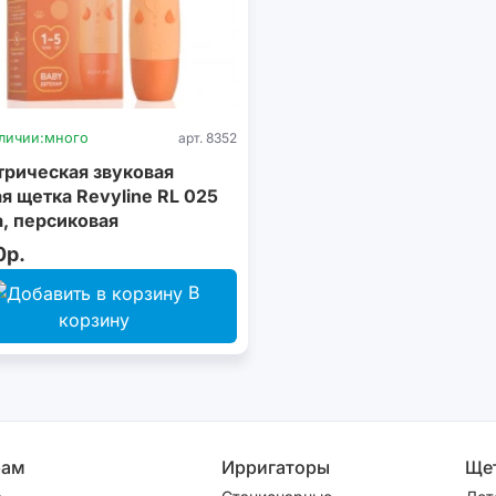
личии:
много
арт. 8352
трическая звуковая
я щетка Revyline RL 025
, персиковая
0р.
В
корзину
рам
Ирригаторы
Ще