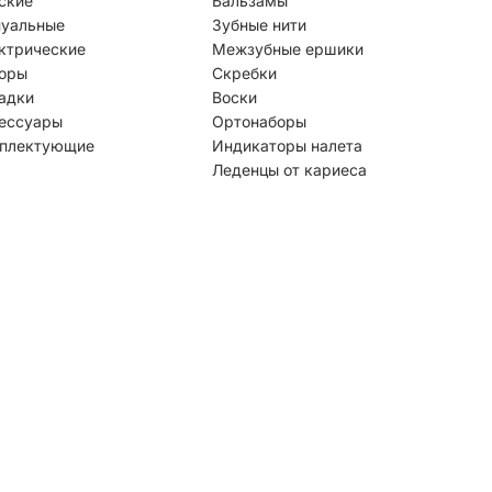
ские
Бальзамы
уальные
Зубные нити
ктрические
Межзубные ершики
оры
Скребки
адки
Воски
ессуары
Ортонаборы
плектующие
Индикаторы налета
Леденцы от кариеса