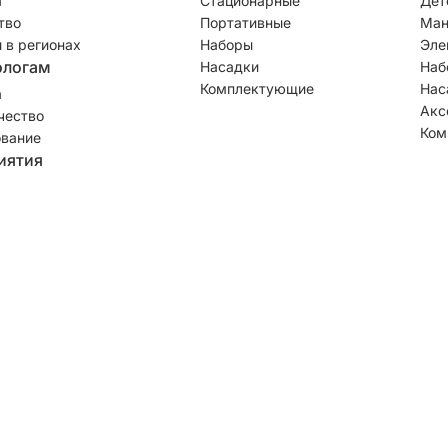
а
Стационарные
Дет
тво
Портативные
Ман
 в регионах
Наборы
Эле
ологам
Насадки
Наб
Комплектующие
Нас
а
Акс
чество
Ком
вание
иятия