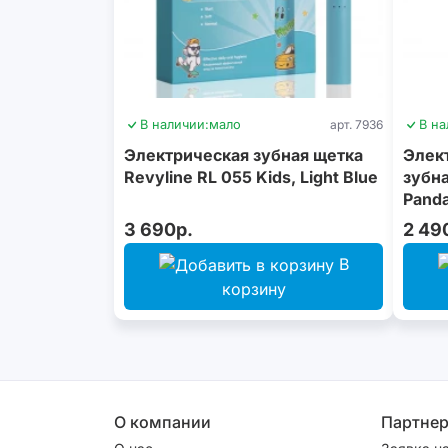
В наличии:
мало
арт. 7936
В на
Электрическая зубная щетка
Элек
Revyline RL 055 Kids, Light Blue
зубна
Panda
3 690р.
2 49
В
корзину
О компании
Партне