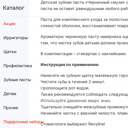
Детская зубная паста «Черничный смузи» 
Каталог
пасты не оставит равнодушным любого ребен
Паста для комплексного ухода за полостью
Акция
слизистой оболочки, восстанавливает повр
Ароматную черничную пасту наверняка оцен
Ирригаторы
том, что чистка зубов детьми должна прои
Щетки
В комплектации – стикерпак с наклейками.
Инструкция по применению
Профилактика
Нанесите на зубную щетку маленькую горо
Зубные пасты
Чистите зубы в течение 2 минут.
Прополощите рот водой.
Детям
Также рекомендуется соблюдать следующи
Используйте движения вверх-вниз.
Тщательно очищайте межзубные промежут
Прочее
Начинайте чистку с верхней челюсти, плав
Подарочные наборы
Стоматологи выбирают Revyline!