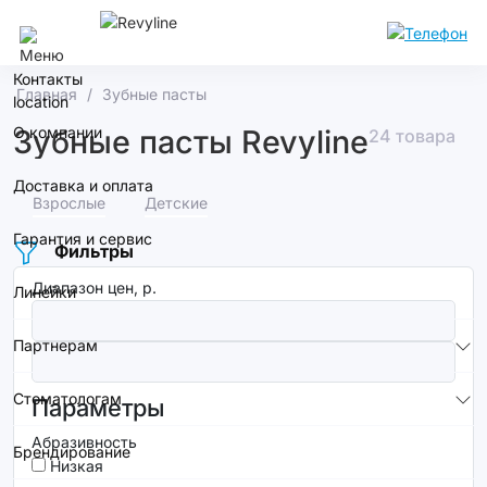
Москва
Контакты
Главная
Зубные пасты
О компании
Зубные пасты Revyline
24 товара
Доставка и оплата
Взрослые
Детские
Гарантия и сервис
Фильтры
Диапазон цен, р.
Линейки
Партнерам
Стоматологам
Параметры
Абразивность
Брендирование
Низкая