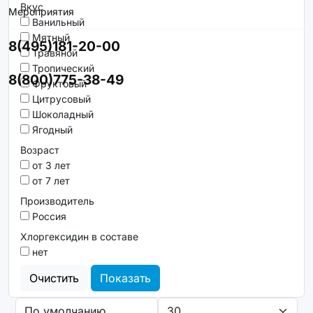
Вкус
Мероприятия
Ванильный
Мятный
8(495)181-20-00
Травяной
Тропический
8(800)775-38-49
Фруктовый
Цитрусовый
Шоколадный
Ягодный
Возраст
от 3 лет
от 7 лет
Производитель
Россия
Хлоргексидин в составе
нет
Очистить
Показать