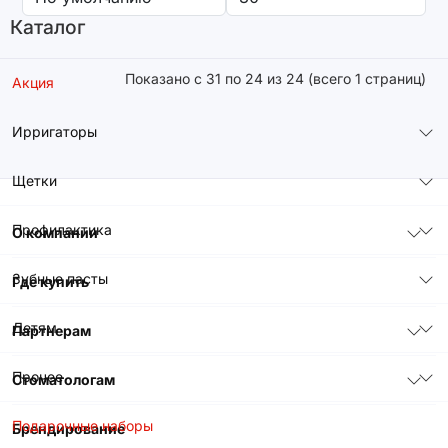
Каталог
Показано с 31 по 24 из 24 (всего 1 страниц)
Акция
Ирригаторы
Щетки
Профилактика
О компании
Зубные пасты
Где купить
Детям
Партнерам
Прочее
Стоматологам
Подарочные наборы
Брендирование