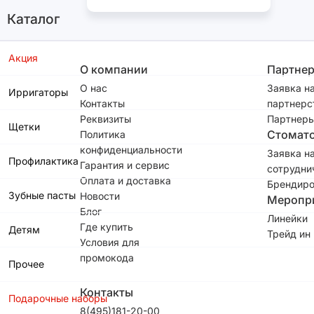
Каталог
Акция
О компании
Партне
О нас
Заявка н
Ирригаторы
Контакты
партнерс
Реквизиты
Партнеры
Щетки
Стомат
Политика
конфиденциальности
Заявка н
Профилактика
Гарантия и сервис
сотрудни
Оплата и доставка
Брендиро
Зубные пасты
Новости
Меропр
Блог
Линейки
Где купить
Детям
Трейд ин
Условия для
промокода
Прочее
Контакты
Подарочные наборы
8(495)181-20-00