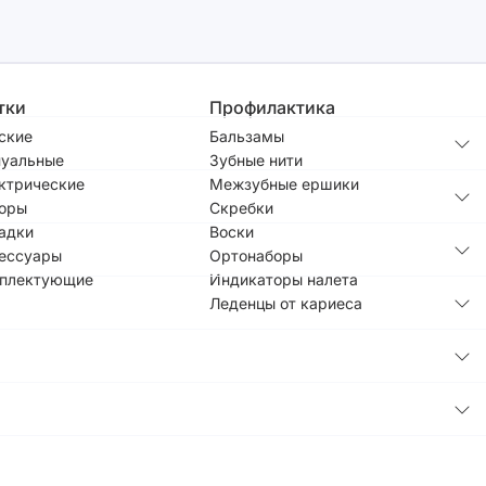
тки
Профилактика
ские
Бальзамы
уальные
Зубные нити
ктрические
Межзубные ершики
оры
Скребки
адки
Воски
ессуары
Ортонаборы
плектующие
Индикаторы налета
Леденцы от кариеса