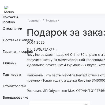
Москва
Контакты
Главная
Новости
О компании
Подарок за заказ
Доставка и оплата
01.04.2025
Erid:2W5zFJAK7Pn
Гарантия и сервис
Revyline раздает подарки! С 1 по 30 апреля мы 
получите щетку из лимитированной коллекции 
Линейки
Идеальное сочетание: 4 гурманских вкуса, ко
Партнерам
Напомним, что пасты Revyline Perfect отличаю
премию «Товар года», а щетка Revyline SM6000
Стоматологам
Реклама. ИП Обушенков М.А. ОГРНИП 3107746
Брендирование