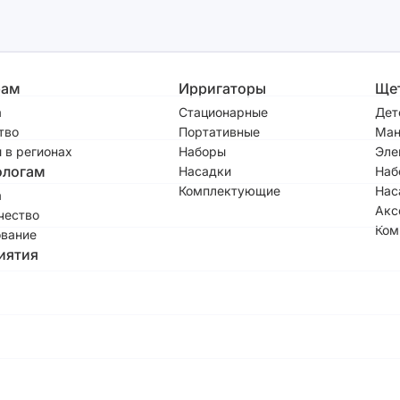
рам
Ирригаторы
Ще
а
Стационарные
Дет
тво
Портативные
Ман
 в регионах
Наборы
Эле
ологам
Насадки
Наб
Комплектующие
Нас
а
Акс
чество
Ком
вание
иятия