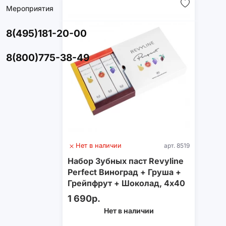
Мероприятия
8(495)181-20-00
8(800)775-38-49
Нет в наличии
арт. 8519
Набор Зубных паст Revyline
Perfect Виноград + Груша +
Грейпфрут + Шоколад, 4х40
г
1 690р.
Нет в наличии