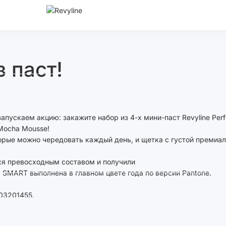
 паст!
запускаем акцию: закажите набор из 4-х мини-паст Revyline Perf
Mocha Mousse!
торые можно чередовать каждый день, и щетка с густой премиа
тся превосходным составом и получили
 SMART выполнена в главном цвете года по версии Pantone.
03201455.