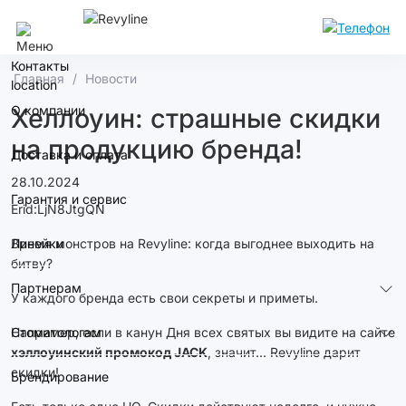
Москва
Контакты
Главная
Новости
О компании
Хеллоуин: страшные скидки
на продукцию бренда!
Доставка и оплата
28.10.2024
Гарантия и сервис
Erid:LjN8JtgQN
Линейки
Время монстров на Revyline: когда выгоднее выходить на
битву?
Партнерам
У каждого бренда есть свои секреты и приметы.
Стоматологам
Например, если в канун Дня всех святых вы видите на сайте
хэллоуинский промокод JACK
, значит... Revyline дарит
скидки!
Брендирование