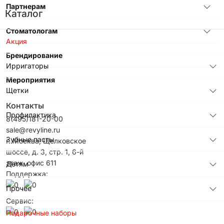
Партнерам
Каталог
Стоматологам
Акция
Брендирование
Ирригаторы
Мероприятия
Щетки
Контакты
Профилактика
8(495)181-20-00
sale@revyline.ru
Зубные пасты
г. Москва, Щелковское
шоссе, д. 3, стр. 1, 6-й
этаж, офис 611
Детям
Поддержка:
Прочее
Сервис:
Подарочные наборы