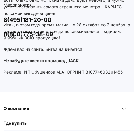
Есть только одно НО. Скидки действуют недолго, и нужно
Мероприятия
успеть остановить самого страшного монстра – КАРИЕС –
по самой выгодной цене!
8(495)181-20-00
Итак, в этом году время магии – с 28 октября по 3 ноября, а
размер скидки, как и всегда по сложившейся традиции:
8(800)775-38-49
9,99% на ВСЮ продукцию!
Ждем вас на сайте. Битва начинается!
Не забудьте ввести промокод JACK
Реклама. ИП Обушенков М.А. ОГРНИП 310774603201455
О компании
Где купить