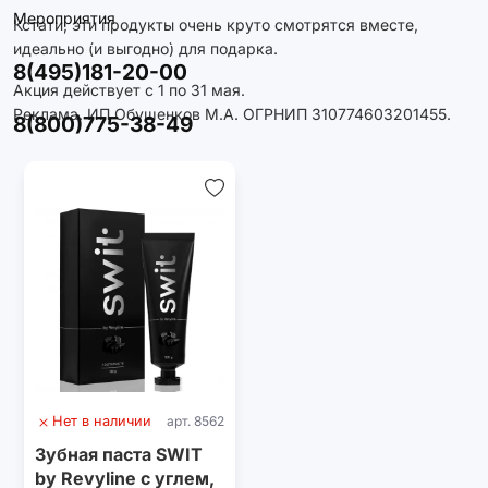
Мероприятия
Кстати, эти продукты очень круто смотрятся вместе,
идеально (и выгодно) для подарка.
8(495)181-20-00
Акция действует с 1 по 31 мая.
Реклама. ИП Обушенков М.А. ОГРНИП 310774603201455.
8(800)775-38-49
Нет в наличии
арт. 8562
Зубная паста SWIT
by Revyline с углем,