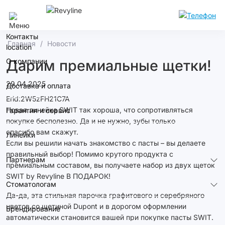
Москва
Контакты
Главная
Новости
О компании
Дарим премиальные щетки!
29.04.2025
Доставка и оплата
Erid:2W5zFH21C7A
Новая линейка SWIT так хороша, что сопротивляться
Гарантия и сервис
покупке бесполезно. Да и не нужно, зубы только
спасибо вам скажут.
Линейки
Если вы решили начать знакомство с пасты – вы делаете
правильный выбор! Помимо крутого продукта с
Партнерам
премиальным составом, вы получаете набор из двух щеток
SWIT by Revyline В ПОДАРОК!
Стоматологам
Да-да, эта стильная парочка графитового и серебряного
цветов со щетиной Dupont и в дорогом оформлении
Брендирование
автоматически становится вашей при покупке пасты SWIT.