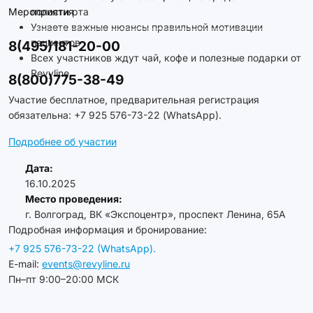
Мероприятия
полости рта
Узнаете важные нюансы правильной мотивации
пациентов
8(495)181-20-00
Всех участников ждут чай, кофе и полезные подарки от
Revyline
8(800)775-38-49
Участие бесплатное, предварительная регистрация
обязательна: +7 925 576-73-22 (WhatsApp).
Подробнее об участии
Дата:
16.10.2025
Место проведения:
г. Волгоград, ВК «Экспоцентр», проспект Ленина, 65А
Подробная информация и бронирование:
+7 925 576-73-22 (WhatsApp).
E-mail:
events@revyline.ru
Пн–пт 9:00–20:00 МСК