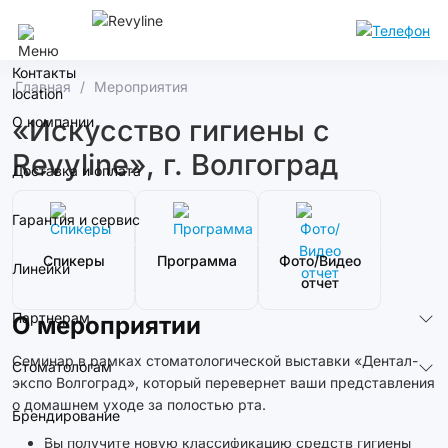
Москва
Контакты
Главная
Мероприятия
О компании
«Искусство гигиены с
Revyline», г. Волгоград
Доставка и оплата
Гарантия и сервис
Спикеры
Программа
Фото/Видео
Линейки
отчет
Партнерам
О мероприятии
Семинар в рамках стоматологической выставки «Дентал-
Стоматологам
экспо Волгоград», который перевернет ваши представления
о домашнем уходе за полостью рта.
Брендирование
Вы получите новую классификацию средств гигиены