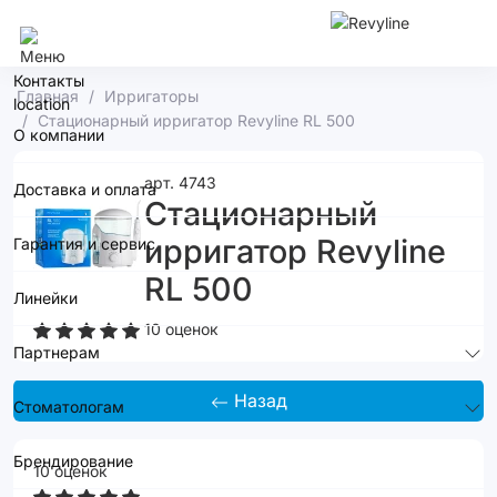
Москва
Контакты
Главная
Ирригаторы
Стационарный ирригатор Revyline RL 500
О компании
арт. 4743
Доставка и оплата
Стационарный
ирригатор Revyline
Гарантия и сервис
RL 500
Линейки
10 оценок
Партнерам
Назад
Стоматологам
Брендирование
10 оценок