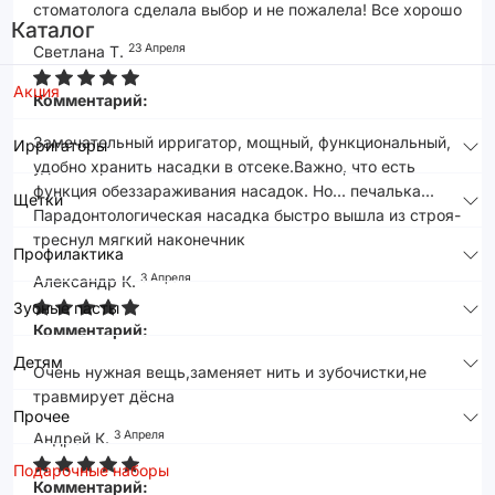
стоматолога сделала выбор и не пожалела! Все хорошо
Каталог
23 Апреля
Светлана Т.
Акция
Комментарий:
Замечательный ирригатор, мощный, функциональный,
Ирригаторы
удобно хранить насадки в отсеке.Важно, что есть
функция обеззараживания насадок. Но... печалька...
Щетки
Парадонтологическая насадка быстро вышла из строя-
треснул мягкий наконечник
Профилактика
3 Апреля
Александр К.
Зубные пасты
Комментарий:
Детям
Очень нужная вещь,заменяет нить и зубочистки,не
травмирует дёсна
Прочее
3 Апреля
Андрей К.
Подарочные наборы
Комментарий: