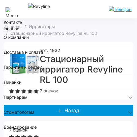
Москва
Контакты
Главная
Ирригаторы
Стационарный ирригатор Revyline RL 100
О компании
арт. 4932
Доставка и оплата
Стационарный
ирригатор Revyline
Гарантия и сервис
RL 100
Линейки
7 оценок
Партнерам
Назад
Стоматологам
Брендирование
7 оценок