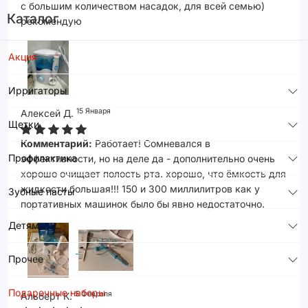
с большим количеством насадок, для всей семью)
Каталог
рекомендую
Акция
Ирригаторы
15 Января
Алексей Д.
Щетки
Комментарий:
Работает! Сомневался в
Профилактика
эффективности, но на деле да - дополнительно очень
хорошо очищает полость рта. хорошо, что ёмкость для
жидкости большая!!! 150 и 300 миллилитров как у
Зубные пасты
портативных машинок было бы явно недостаточно.
Детям
Прочее
Подарочные наборы
5 Февраля
Альберт К.