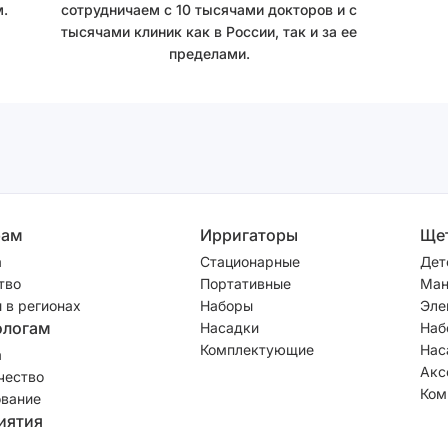
.
сотрудничаем с 10 тысячами докторов и с
тысячами клиник как в России, так и за ее
пределами.
рам
Ирригаторы
Ще
а
Стационарные
Дет
тво
Портативные
Ман
 в регионах
Наборы
Эле
ологам
Насадки
Наб
Комплектующие
Нас
а
Акс
чество
Ком
вание
иятия