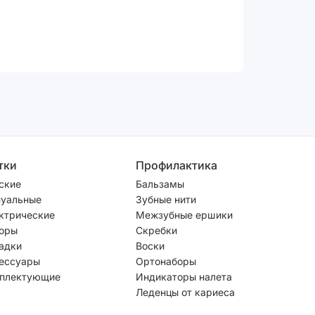
тки
Профилактика
ские
Бальзамы
уальные
Зубные нити
ктрические
Межзубные ершики
оры
Скребки
адки
Воски
ессуары
Ортонаборы
плектующие
Индикаторы налета
Леденцы от кариеса