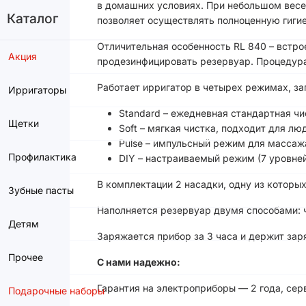
в домашних условиях. При небольшом весе 
Каталог
позволяет осуществлять полноценную гигие
Отличительная особенность RL 840 – встр
Акция
продезинфицировать резервуар. Процедура
Работает ирригатор в четырех режимах, з
Ирригаторы
Standard – ежедневная стандартная чи
Щетки
Soft – мягкая чистка, подходит для л
Pulse – импульсный режим для массажа
Профилактика
DIY – настраиваемый режим (7 уровней
В комплектации 2 насадки, одну из которых
Зубные пасты
Наполняется резервуар двумя способами: ч
Детям
Заряжается прибор за 3 часа и держит заря
Прочее
С нами надежно:
Гарантия на электроприборы — 2 года, сер
Подарочные наборы