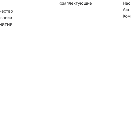
Комплектующие
Нас
а
Акс
чество
Ком
вание
иятия