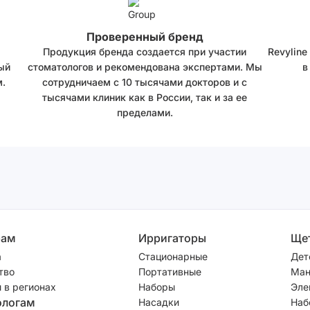
Проверенный бренд
Продукция бренда создается при участии
Revyline
ый
стоматологов и рекомендована экспертами. Мы
в
.
сотрудничаем с 10 тысячами докторов и с
тысячами клиник как в России, так и за ее
пределами.
рам
Ирригаторы
Ще
а
Стационарные
Дет
тво
Портативные
Ман
 в регионах
Наборы
Эле
ологам
Насадки
Наб