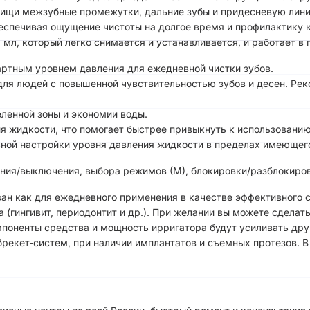
 пищи межзубные промежутки, дальние зубы и придесневую лин
еспечивая ощущение чистоты на долгое время и профилактику 
мл, который легко снимается и устанавливается, и работает в
ртным уровнем давления для ежедневной чистки зубов.
 для людей с повышенной чувствительностью зубов и десен. Ре
ленной зоны и экономии воды.
я жидкости, что помогает быстрее привыкнуть к использованию
ной настройки уровня давления жидкости в пределах имеющего
ения/выключения, выбора режимов (М), блокировки/разблокиров
ан как для ежедневного применения в качестве эффективного ср
 (гингивит, периодонтит и др.). При желании вы можете сделат
поненты средства и мощность ирригатора будут усиливать дру
рекет-систем, при наличии имплантатов и съемных протезов. В