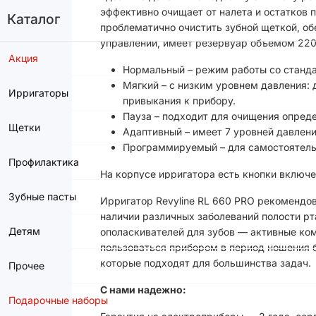
эффективно очищает от налета и остатков
Каталог
проблематично очистить зубной щеткой, об
управлении, имеет резервуар объемом 220 
Акция
Нормальный – режим работы со станда
Мягкий – с низким уровнем давления:
Ирригаторы
привыкания к прибору.
Пауза – подходит для очищения опреде
Щетки
Адаптивный – имеет 7 уровней давлени
Программируемый – для самостоятель
Профилактика
На корпусе ирригатора есть кнопки включ
Зубные пасты
Ирригатор Revyline RL 660 PRO рекомендов
наличии различных заболеваний полости рта
Детям
ополаскивателей для зубов — активные ком
пользоваться прибором в период ношения б
которые подходят для большинства задач.
Прочее
С нами надежно:
Подарочные наборы