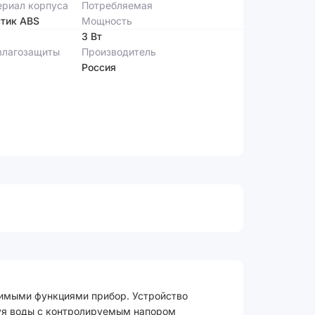
риал корпуса
Потребляемая
тик ABS
Мощность
3 Вт
влагозащиты
Производитель
Россия
димыми функциями прибор. Устройство
руя воды с контролируемым напором