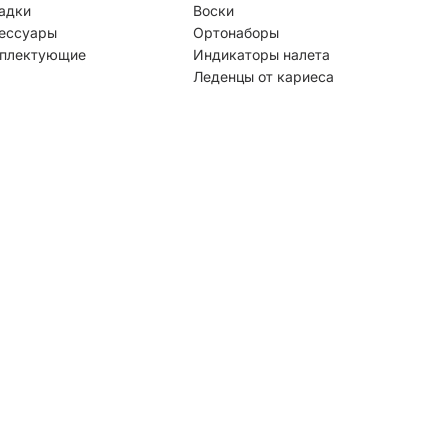
адки
Воски
ессуары
Ортонаборы
плектующие
Индикаторы налета
Леденцы от кариеса