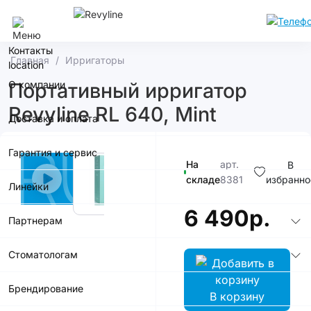
Москва
Контакты
Главная
Ирригаторы
О компании
Портативный ирригатор
Revyline RL 640, Mint
Доставка и оплата
Гарантия и сервис
На
арт.
В
складе
8381
избранно
Линейки
6 490р.
Партнерам
Стоматологам
Брендирование
В корзину