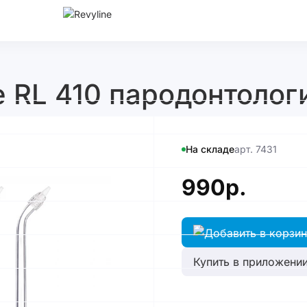
e RL 410 пародонтологи
На складе
арт. 7431
990р.
Купить в приложении