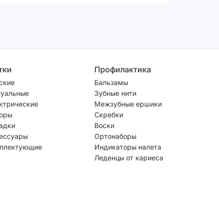
тки
Профилактика
ские
Бальзамы
уальные
Зубные нити
ктрические
Межзубные ершики
оры
Скребки
адки
Воски
ессуары
Ортонаборы
плектующие
Индикаторы налета
Леденцы от кариеса