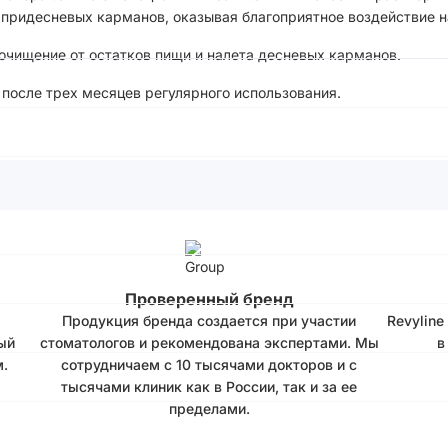
 придесневых карманов, оказывая благоприятное воздействие н
очищение от остатков пищи и налета десневых карманов.
после трех месяцев регулярного использования.
Проверенный бренд
Продукция бренда создается при участии
Revyline
ый
стоматологов и рекомендована экспертами. Мы
в
.
сотрудничаем с 10 тысячами докторов и с
тысячами клиник как в России, так и за ее
пределами.