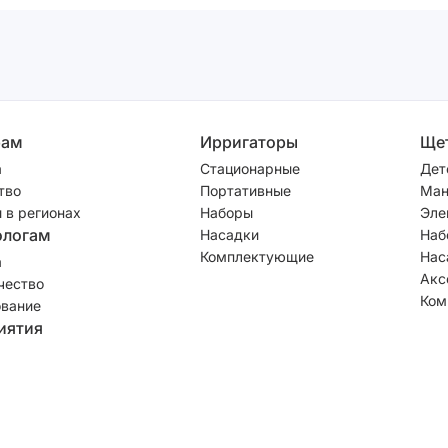
рам
Ирригаторы
Ще
а
Стационарные
Дет
тво
Портативные
Ман
 в регионах
Наборы
Эле
ологам
Насадки
Наб
Комплектующие
Нас
а
Акс
чество
Ком
вание
иятия