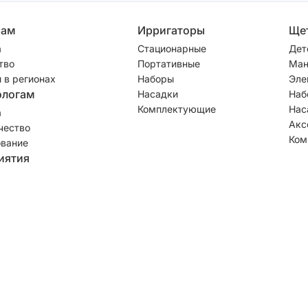
рам
Ирригаторы
Ще
а
Стационарные
Дет
тво
Портативные
Ман
 в регионах
Наборы
Эле
ологам
Насадки
Наб
Комплектующие
Нас
а
Акс
чество
Ком
вание
иятия