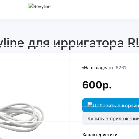
line для ирригатора R
На складе
арт. 6261
600р.
Купить в приложении
Характеристики