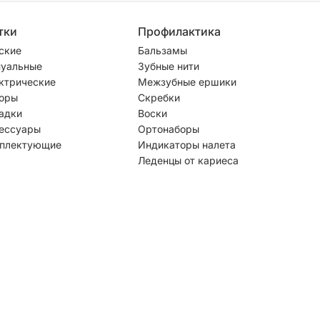
тки
Профилактика
ские
Бальзамы
уальные
Зубные нити
ктрические
Межзубные ершики
оры
Скребки
адки
Воски
ессуары
Ортонаборы
плектующие
Индикаторы налета
Леденцы от кариеса